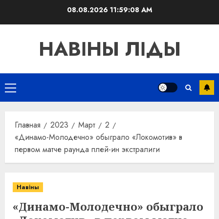
Перейти
08.08.2026
11:59:09 AM
к
содержимому
НАВІНЫ ЛІДЫ
Основное
меню
Главная
2023
Март
2
«Динамо-Молодечно» обыграло «Локомотив» в
первом матче раунда плей-ин экстралиги
Навіны
«Динамо-Молодечно» обыграло