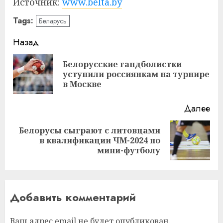
Источник:
www.belta.by
Tags:
Беларусь
Навигация
Назад
записи
Белорусские гандболистки
Пр
уступили россиянкам на турнире
за
в Москве
Далее
Белорусы сыграют с литовцами
Следующая
в квалификации ЧМ-2024 по
запись:
мини-футболу
Добавить комментарий
Ваш адрес email не будет опубликован.