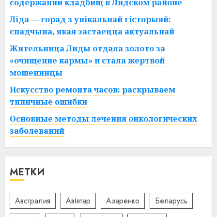
содержании кладбищ в Лидском районе
Ліда — горад з унікальнай гісторыяй:
спадчына, якая застаецца актуальнай
Жительница Лиды отдала золото за
«очищение кармы» и стала жертвой
мошенницы
Искусство ремонта часов: раскрываем
типичные ошибки
Основные методы лечения онкологических
заболеваний
МЕТКИ
Австралия
Авіятар
Азаренко
Беларусь