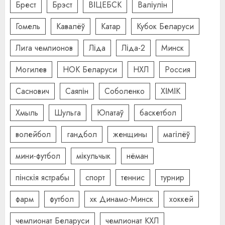
Брест
Брэст
ВІЦЕБСК
Валіулін
Гомель
Кавалёў
Катар
Кубок Беларуси
Лига чемпионов
Ліда
Ліда-2
Минск
Могилев
НОК Беларуси
НХЛ
Россия
Саснович
Саяпін
Соболенко
ХІМІК
Хмыль
Шульга
Юпатаў
баскетбол
волейбол
гандбол
женщины
магілёў
мини-футбол
мікульчык
нёман
пінскія ястрабы
спорт
теннис
турнир
фарм
футбол
хк Динамо-Минск
хоккей
чемпионат Беларуси
чемпионат КХЛ