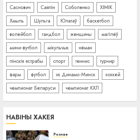
Саснович
Саяпін
Соболенко
ХІМІК
Хмыль
Шульга
Юпатаў
баскетбол
волейбол
гандбол
женщины
магілёў
мини-футбол
мікульчык
нёман
пінскія ястрабы
спорт
теннис
турнир
фарм
футбол
хк Динамо-Минск
хоккей
чемпионат Беларуси
чемпионат КХЛ
НАВІНЫ ХАКЕЯ
Рознае