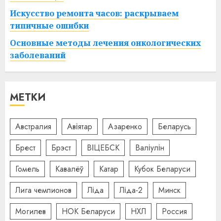
Искусство ремонта часов: раскрываем
типичные ошибки
Основные методы лечения онкологических
заболеваний
МЕТКИ
Австралия
Авіятар
Азаренко
Беларусь
Брест
Брэст
ВІЦЕБСК
Валіулін
Гомель
Кавалёў
Катар
Кубок Беларуси
Лига чемпионов
Ліда
Ліда-2
Минск
Могилев
НОК Беларуси
НХЛ
Россия