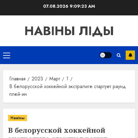
Перейти
07.08.2026
9:09:23 AM
к
содержимому
НАВІНЫ ЛІДЫ
Основное
меню
Главная
2023
Март
1
В белорусской хоккейной экстралиге стартует раунд
плей-ин
Навіны
В белорусской хоккейной