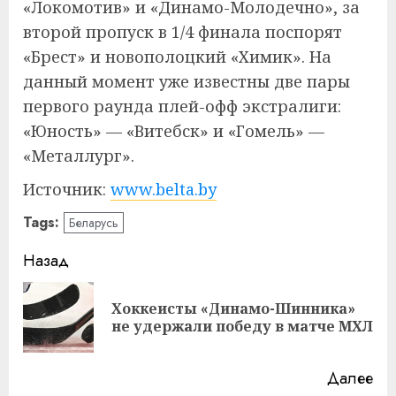
«Локомотив» и «Динамо-Молодечно», за
второй пропуск в 1/4 финала поспорят
«Брест» и новополоцкий «Химик». На
данный момент уже известны две пары
первого раунда плей-офф экстралиги:
«Юность» — «Витебск» и «Гомель» —
«Металлург».
Источник:
www.belta.by
Tags:
Беларусь
Навигация
Назад
записи
Хоккеисты «Динамо-Шинника»
Пр
не удержали победу в матче МХЛ
за
Далее