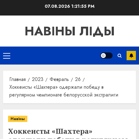
Перейти
07.08.2026
1:21:56 PM
к
содержимому
НАВІНЫ ЛІДЫ
Основное
меню
Главная
2023
Февраль
26
Хоккеисты «Шахтера» одержали победу в
регулярном чемпионате белорусской экстралиги
Навіны
Хоккеисты «Шахтера»