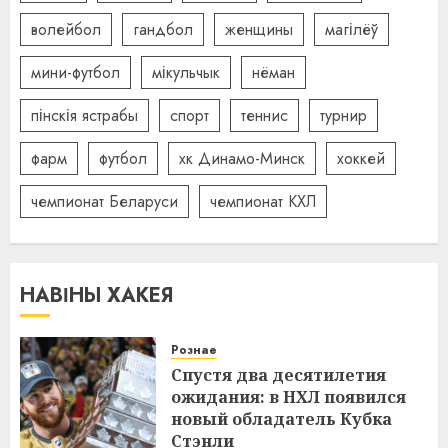
волейбол
гандбол
женщины
магілёў
мини-футбол
мікульчык
нёман
пінскія ястрабы
спорт
теннис
турнир
фарм
футбол
хк Динамо-Минск
хоккей
чемпионат Беларуси
чемпионат КХЛ
НАВІНЫ ХАКЕЯ
Рознае
Спустя два десятилетия
ожидания: в НХЛ появился
новый обладатель Кубка
Стэнли