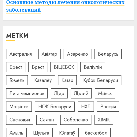
Основные методы лечения онкологических
заболеваний
МЕТКИ
Австралия
Авіятар
Азаренко
Беларусь
Брест
Брэст
ВІЦЕБСК
Валіулін
Гомель
Кавалёў
Катар
Кубок Беларуси
Лига чемпионов
Ліда
Ліда-2
Минск
Могилев
НОК Беларуси
НХЛ
Россия
Саснович
Саяпін
Соболенко
ХІМІК
Хмыль
Шульга
Юпатаў
баскетбол