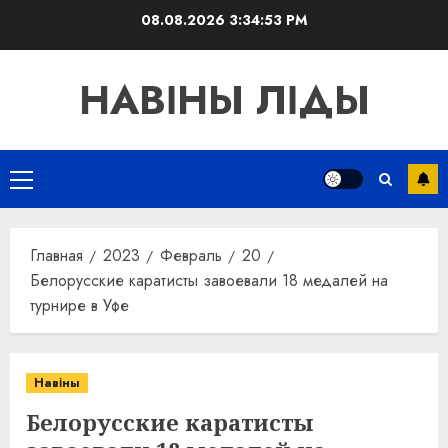
Перейти
08.08.2026
3:34:53 PM
к
содержимому
НАВІНЫ ЛІДЫ
Основное
меню
Главная
2023
Февраль
20
Белорусские каратисты завоевали 18 медалей на
турнире в Уфе
Навіны
Белорусские каратисты