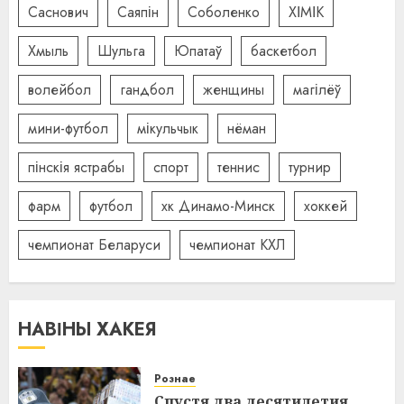
Саснович
Саяпін
Соболенко
ХІМІК
Хмыль
Шульга
Юпатаў
баскетбол
волейбол
гандбол
женщины
магілёў
мини-футбол
мікульчык
нёман
пінскія ястрабы
спорт
теннис
турнир
фарм
футбол
хк Динамо-Минск
хоккей
чемпионат Беларуси
чемпионат КХЛ
НАВІНЫ ХАКЕЯ
Рознае
Спустя два десятилетия