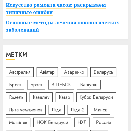
Искусство ремонта часов: раскрываем
типичные ошибки
Основные методы лечения онкологических
заболеваний
МЕТКИ
Австралия
Авіятар
Азаренко
Беларусь
Брест
Брэст
ВІЦЕБСК
Валіулін
Гомель
Кавалёў
Катар
Кубок Беларуси
Лига чемпионов
Ліда
Ліда-2
Минск
Могилев
НОК Беларуси
НХЛ
Россия