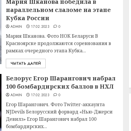
Мария Шканова победила в
параллельном слаломе на этапе
Кубка России
ADMIN
17.02.2023
0
Мария Шканова. Фото НОК Беларуси В
Красноярске продолжаются соревнования в
рамках очередного этапа Кубка...
ЧЫТАТЬ ДАЛЕЙ
Белорус Егор Шарангович набрал
100 бомбардирских баллов в НХЛ
ADMIN
17.02.2023
0
Егор Шарангович. Фото Twitter-аккаунта
NJDevils Белорусский форвард «Нью-Джерси
Девилз» Егор Шарангович набрал 100
бомбардирских...