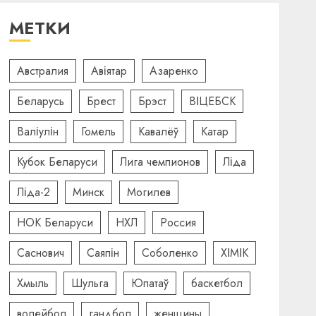
МЕТКИ
Австралия
Авіятар
Азаренко
Беларусь
Брест
Брэст
ВІЦЕБСК
Валіулін
Гомель
Кавалёў
Катар
Кубок Беларуси
Лига чемпионов
Ліда
Ліда-2
Минск
Могилев
НОК Беларуси
НХЛ
Россия
Саснович
Саяпін
Соболенко
ХІМІК
Хмыль
Шульга
Юпатаў
баскетбол
волейбол
гандбол
женщины