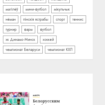
магілёў
мини-футбол
мікульчык
нёман
пінскія ястрабы
спорт
теннис
турнир
фарм
футбол
хк Динамо-Минск
хоккей
чемпионат Беларуси
чемпионат КХЛ
матч
Белорусским