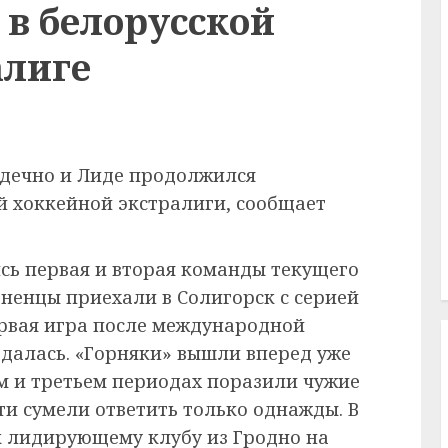
 в белорусской
алиге
одечно и Лиде продолжился
й хоккейной экстралиги, сообщает
сь первая и вторая команды текущего
дненцы приехали в Солигорск с серией
ервая игра после международной
адалась. «Горняки» вышли вперед уже
ом и третьем периодах поразили чужие
сти сумели ответить только однажды. В
 к лидирующему клубу из Гродно на