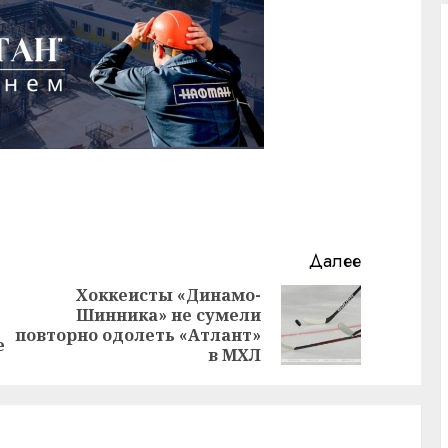
Далее
Хоккеисты «Динамо-
Шинника» не сумели
Предыдущая
Следующая
повторно одолеть «Атлант»
запись:
запись:
е
в МХЛ