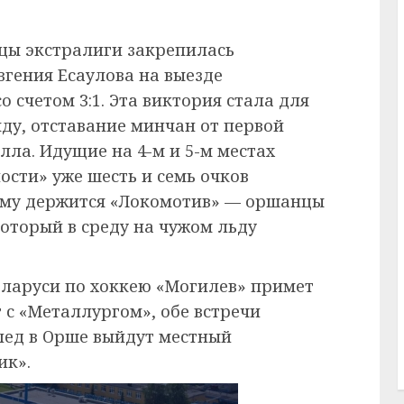
цы экстралиги закрепилась
вгения Есаулова на выезде
счетом 3:1. Эта виктория стала для
ду, отставание минчан от первой
лла. Идущие на 4-м и 5-м местах
ости» уже шесть и семь очков
ему держится «Локомотив» — оршанцы
оторый в среду на чужом льду
еларуси по хоккею «Могилев» примет
т с «Металлургом», обе встречи
а лед в Орше выйдут местный
ик».