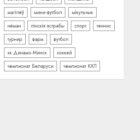
магілёў
мини-футбол
мікульчык
нёман
пінскія ястрабы
спорт
теннис
турнир
фарм
футбол
хк Динамо-Минск
хоккей
чемпионат Беларуси
чемпионат КХЛ