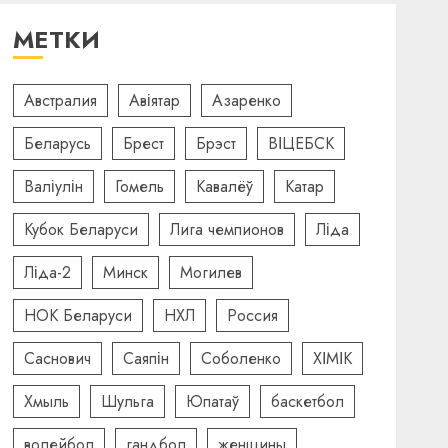
МЕТКИ
Австралия
Авіятар
Азаренко
Беларусь
Брест
Брэст
ВІЦЕБСК
Валіулін
Гомель
Кавалёў
Катар
Кубок Беларуси
Лига чемпионов
Ліда
Ліда-2
Минск
Могилев
НОК Беларуси
НХЛ
Россия
Саснович
Саяпін
Соболенко
ХІМІК
Хмыль
Шульга
Юпатаў
баскетбол
волейбол
гандбол
женщины