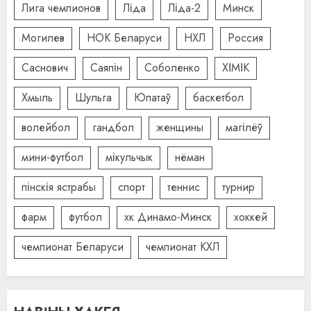
Лига чемпионов
Ліда
Ліда-2
Минск
Могилев
НОК Беларуси
НХЛ
Россия
Саснович
Саяпін
Соболенко
ХІМІК
Хмыль
Шульга
Юпатаў
баскетбол
волейбол
гандбол
женщины
магілёў
мини-футбол
мікульчык
нёман
пінскія ястрабы
спорт
теннис
турнир
фарм
футбол
хк Динамо-Минск
хоккей
чемпионат Беларуси
чемпионат КХЛ