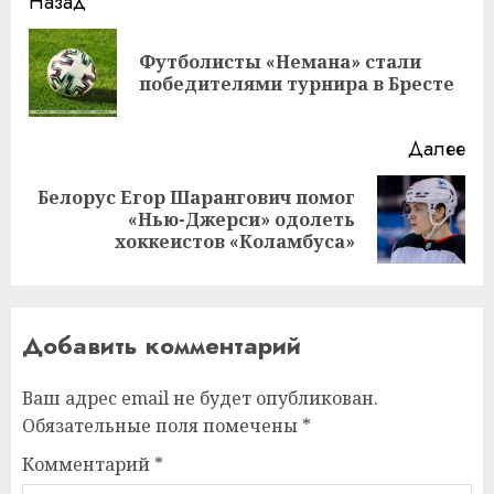
Навигация
Назад
записи
Футболисты «Немана» стали
Пр
победителями турнира в Бресте
за
Далее
Белорус Егор Шарангович помог
Следующая
«Нью-Джерси» одолеть
запись:
хоккеистов «Коламбуса»
Добавить комментарий
Ваш адрес email не будет опубликован.
Обязательные поля помечены
*
Комментарий
*