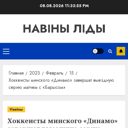
Перейти
08.08.2026
11:33:56 PM
к
содержимому
НАВІНЫ ЛІДЫ
Основное
меню
Главная
2023
Февраль
15
Хоккеисты минского «Динамо» завершат выездную
серию матчем с «Барысом»
Навіны
Хоккеисты минского «Динамо»