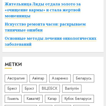
Жительница Лиды отдала золото за
«очищение кармы» и стала жертвой
мошенницы
Искусство ремонта часов: раскрываем
типичные ошибки
Основные методы лечения онкологических
заболеваний
МЕТКИ
Австралия
Авіятар
Азаренко
Беларусь
Брест
Брэст
ВІЦЕБСК
Валіулін
Гомель
Кавалёў
Катар
Кубок Беларуси