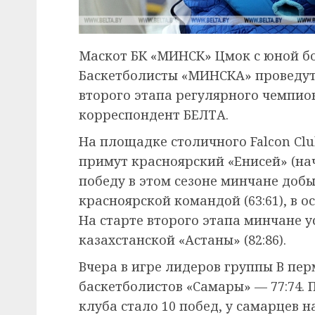
Маскот БК «МИНСК» Цмок с юной б
Баскетболисты «МИНСКА» проведут
второго этапа регулярного чемпио
корреспондент БЕЛТА.
На площадке столичного Falcon Cl
примут красноярский «Енисей» (нач
победу в этом сезоне минчане добыл
красноярской командой (63:61), в о
На старте второго этапа минчане у
казахстанской «Астаны» (82:86).
Вчера в игре лидеров группы В пер
баскетболистов «Самары» — 77:74. 
клуба стало 10 побед, у самарцев 