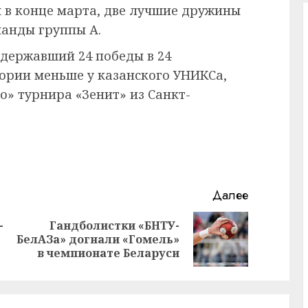
я в конце марта, две лучшие дружины
манды группы А.
одержавший 24 победы в 24
тории меньше у казанского УНИКСа,
» турнира «Зенит» из Санкт-
Далее
-
Гандболистки «БНТУ-
Предыдущая
Следующая
БелАЗа» догнали «Гомель»
запись:
запись:
в чемпионате Беларуси