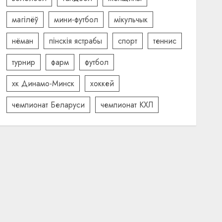
магілёў
мини-футбол
мікульчык
нёман
пінскія ястрабы
спорт
теннис
турнир
фарм
футбол
хк Динамо-Минск
хоккей
чемпионат Беларуси
чемпионат КХЛ