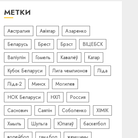
МЕТКИ
Австралия
Авіятар
Азаренко
Беларусь
Брест
Брэст
ВІЦЕБСК
Валіулін
Гомель
Кавалёў
Катар
Кубок Беларуси
Лига чемпионов
Ліда
Ліда-2
Минск
Могилев
НОК Беларуси
НХЛ
Россия
Саснович
Саяпін
Соболенко
ХІМІК
Хмыль
Шульга
Юпатаў
баскетбол
волейбол
гандбол
женщины