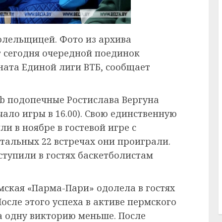
олельщицей. Фото из архива
 сегодня очередной поединок
ната Единой лиги ВТБ, сообщает
ub подопечные Ростислава Вергуна
ало игры в 16.00). Свою единственную
и в ноябре в гостевой игре с
стальных 22 встречах они проиграли.
ступили в гостях баскетболистам
мская «Парма-Пари» одолела в гостях
После этого успеха в активе пермского
на одну викторию меньше. После