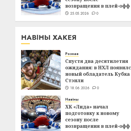
возвращения в плей-офф
25.05.2026
0
НАВІНЫ ХАКЕЯ
Рознае
Спустя два десятилетия
ожидания: в НХЛ появил
новый обладатель Кубка
Стэнли
18.06.2026
0
Навіны
ХК «Лида» начал
подготовку к новому
сезону после
возвращения в плей-офф