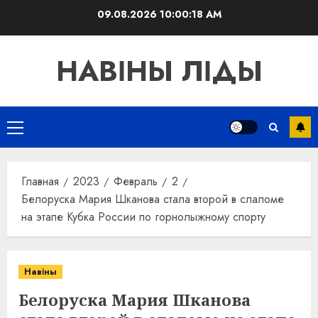
Перейти
09.08.2026
10:00:18 AM
к
содержимому
НАВІНЫ ЛІДЫ
Основное
меню
Главная
2023
Февраль
2
Белоруска Мария Шканова стала второй в слаломе
на этапе Кубка России по горнолыжному спорту
Навіны
Белоруска Мария Шканова