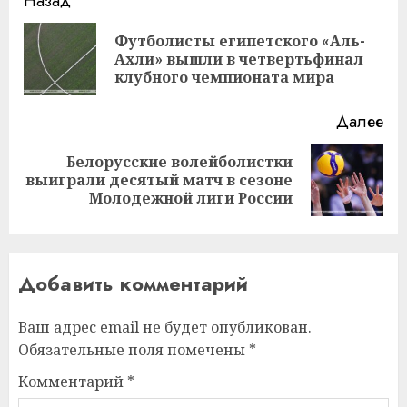
Навигация
Назад
записи
Футболисты египетского «Аль-
Пр
Ахли» вышли в четвертьфинал
за
клубного чемпионата мира
Далее
Белорусские волейболистки
Следующая
выиграли десятый матч в сезоне
запись:
Молодежной лиги России
Добавить комментарий
Ваш адрес email не будет опубликован.
Обязательные поля помечены
*
Комментарий
*