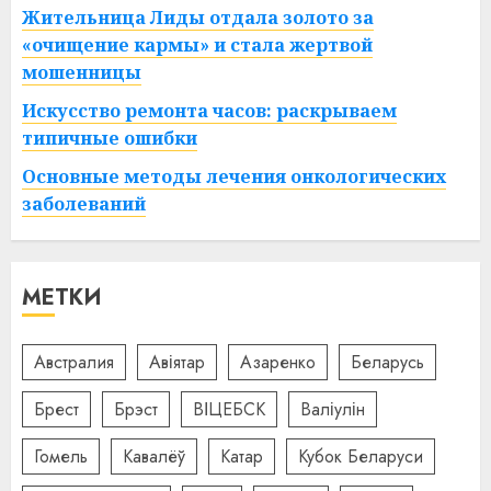
Жительница Лиды отдала золото за
«очищение кармы» и стала жертвой
мошенницы
Искусство ремонта часов: раскрываем
типичные ошибки
Основные методы лечения онкологических
заболеваний
МЕТКИ
Австралия
Авіятар
Азаренко
Беларусь
Брест
Брэст
ВІЦЕБСК
Валіулін
Гомель
Кавалёў
Катар
Кубок Беларуси