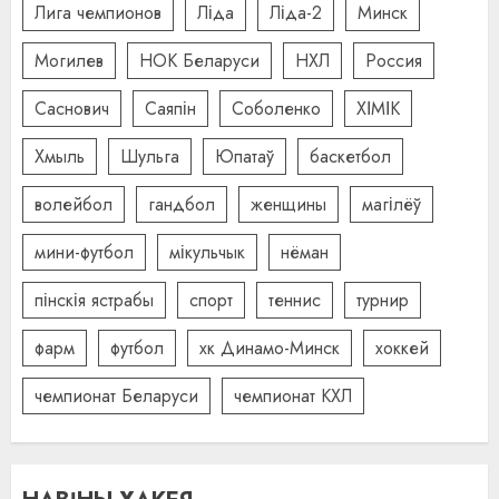
Лига чемпионов
Ліда
Ліда-2
Минск
Могилев
НОК Беларуси
НХЛ
Россия
Саснович
Саяпін
Соболенко
ХІМІК
Хмыль
Шульга
Юпатаў
баскетбол
волейбол
гандбол
женщины
магілёў
мини-футбол
мікульчык
нёман
пінскія ястрабы
спорт
теннис
турнир
фарм
футбол
хк Динамо-Минск
хоккей
чемпионат Беларуси
чемпионат КХЛ