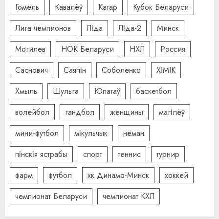
Гомель
Кавалёў
Катар
Кубок Беларуси
Лига чемпионов
Ліда
Ліда-2
Минск
Могилев
НОК Беларуси
НХЛ
Россия
Саснович
Саяпін
Соболенко
ХІМІК
Хмыль
Шульга
Юпатаў
баскетбол
волейбол
гандбол
женщины
магілёў
мини-футбол
мікульчык
нёман
пінскія ястрабы
спорт
теннис
турнир
фарм
футбол
хк Динамо-Минск
хоккей
чемпионат Беларуси
чемпионат КХЛ