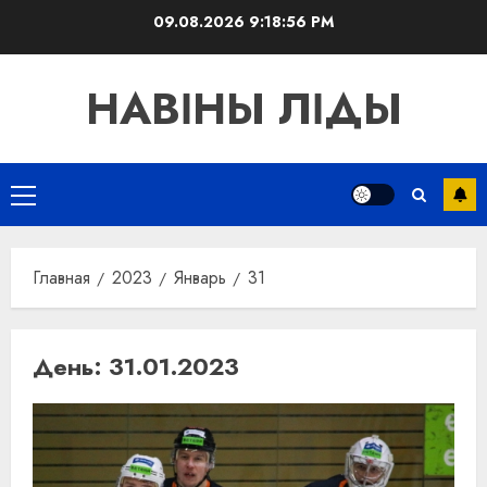
Перейти
09.08.2026
9:18:57 PM
к
содержимому
НАВІНЫ ЛІДЫ
Основное
меню
Главная
2023
Январь
31
День:
31.01.2023