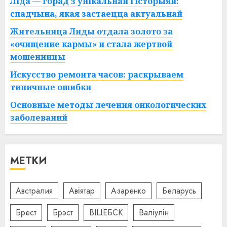
Ліда — горад з унікальнай гісторыяй:
спадчына, якая застаецца актуальнай
Жительница Лиды отдала золото за
«очищение кармы» и стала жертвой
мошенницы
Искусство ремонта часов: раскрываем
типичные ошибки
Основные методы лечения онкологических
заболеваний
МЕТКИ
Австралия
Авіятар
Азаренко
Беларусь
Брест
Брэст
ВІЦЕБСК
Валіулін