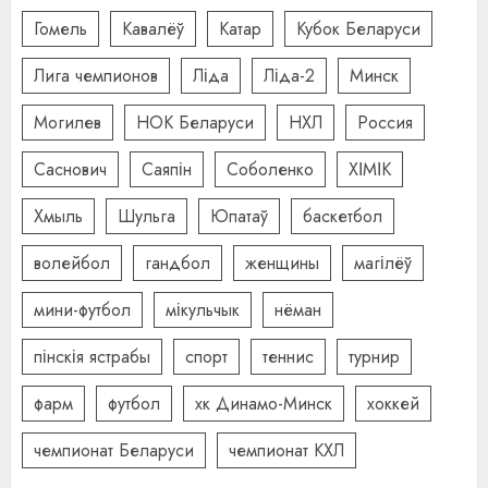
Гомель
Кавалёў
Катар
Кубок Беларуси
Лига чемпионов
Ліда
Ліда-2
Минск
Могилев
НОК Беларуси
НХЛ
Россия
Саснович
Саяпін
Соболенко
ХІМІК
Хмыль
Шульга
Юпатаў
баскетбол
волейбол
гандбол
женщины
магілёў
мини-футбол
мікульчык
нёман
пінскія ястрабы
спорт
теннис
турнир
фарм
футбол
хк Динамо-Минск
хоккей
чемпионат Беларуси
чемпионат КХЛ