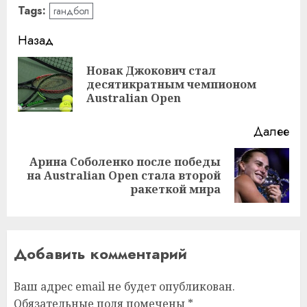
Tags:
гандбол
Навигация
Назад
записи
Новак Джокович стал
Пр
десятикратным чемпионом
за
Australian Open
Далее
Арина Соболенко после победы
Следующая
на Australian Open стала второй
запись:
ракеткой мира
Добавить комментарий
Ваш адрес email не будет опубликован.
Обязательные поля помечены
*