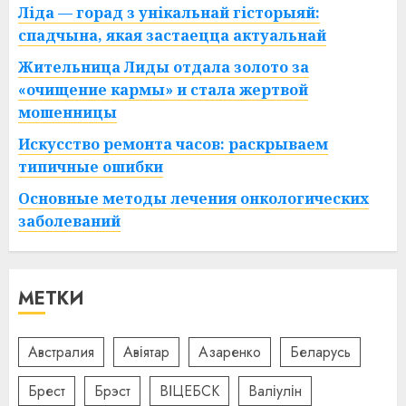
Ліда — горад з унікальнай гісторыяй:
спадчына, якая застаецца актуальнай
Жительница Лиды отдала золото за
«очищение кармы» и стала жертвой
мошенницы
Искусство ремонта часов: раскрываем
типичные ошибки
Основные методы лечения онкологических
заболеваний
МЕТКИ
Австралия
Авіятар
Азаренко
Беларусь
Брест
Брэст
ВІЦЕБСК
Валіулін