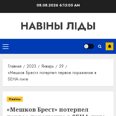
Перейти
08.08.2026
6:13:06 AM
к
содержимому
НАВІНЫ ЛІДЫ
Основное
меню
Главная
2023
Январь
29
«Мешков Брест» потерпел первое поражение в
SEHA-лиге
Навіны
«Мешков Брест» потерпел