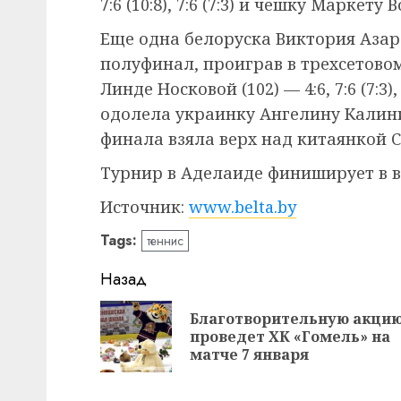
7:6 (10:8), 7:6 (7:3) и чешку Маркету 
Еще одна белоруска Виктория Азаре
полуфинал, проиграв в трехсетово
Линде Носковой (102) — 4:6, 7:6 (7:3),
одолела украинку Ангелину Калинину (3
финала взяла верх над китаянкой Син
Турнир в Аделаиде финиширует в во
Источник:
www.belta.by
Tags:
теннис
Навигация
Назад
записи
Благотворительную акци
проведет ХК «Гомель» на
матче 7 января