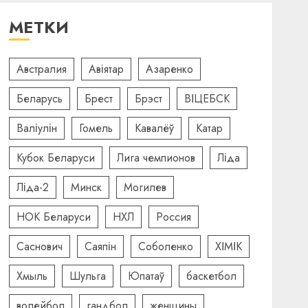
МЕТКИ
Австралия
Авіятар
Азаренко
Беларусь
Брест
Брэст
ВІЦЕБСК
Валіулін
Гомель
Кавалёў
Катар
Кубок Беларуси
Лига чемпионов
Ліда
Ліда-2
Минск
Могилев
НОК Беларуси
НХЛ
Россия
Саснович
Саяпін
Соболенко
ХІМІК
Хмыль
Шульга
Юпатаў
баскетбол
волейбол
гандбол
женщины