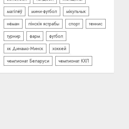
магілёў
мини-футбол
мікульчык
нёман
пінскія ястрабы
спорт
теннис
турнир
фарм
футбол
хк Динамо-Минск
хоккей
чемпионат Беларуси
чемпионат КХЛ