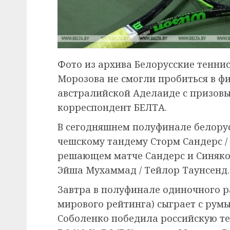
Фото из архива Белорусские тенни
Морозова не смогли пробиться в ф
австралийской Аделаиде с призовы
корреспондент БЕЛТА.
В сегодняшнем полуфинале белорус
чешскому тандему Сторм Сандерс / Ка
решающем матче Сандерс и Синяков
Эйша Мухаммад / Тейлор Таунсенд.
Завтра в полуфинале одиночного р
мирового рейтинга) сыграет с румы
Соболенко победила российскую те