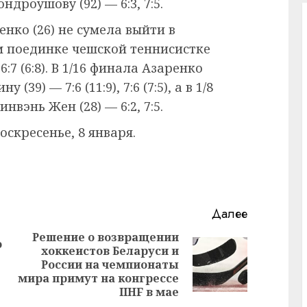
Вондроушову (92) — 6:3, 7:5.
нко (26) не сумела выйти в
м поединке чешской теннисистке
 6:7 (6:8). В 1/16 финала Азаренко
9) — 7:6 (11:9), 7:6 (7:5), а в 1/8
вэнь Жен (28) — 6:2, 7:5.
скресенье, 8 января.
Далее
Решение о возвращении
ю
хоккеистов Беларуси и
Предыдущая
Следующая
России на чемпионаты
запись:
запись:
мира примут на конгрессе
IIHF в мае