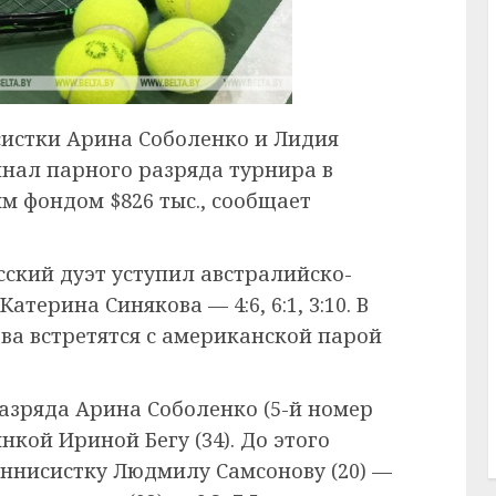
систки Арина Соболенко и Лидия
инал парного разряда турнира в
м фондом $826 тыс., сообщает
ский дуэт уступил австралийско-
терина Синякова — 4:6, 6:1, 3:10. В
а встретятся с американской парой
азряда Арина Соболенко (5-й номер
нкой Ириной Бегу (34). До этого
ннисистку Людмилу Самсонову (20) —