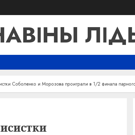
НАВІНЫ ЛІД
истки Соболенко и Морозова проиграли в 1/2 финала парног
нисистки