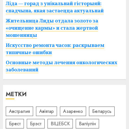
Ліда — горад з унікальнай гісторыяй:
спадчына, якая застаецца актуальнай
Жительница Лиды отдала золото за
«очищение кармы» и стала жертвой
мошенницы
Искусство ремонта часов: раскрываем
типичные ошибки
Основные методы лечения онкологических
заболеваний
МЕТКИ
Австралия
Авіятар
Азаренко
Беларусь
Брест
Брэст
ВІЦЕБСК
Валіулін