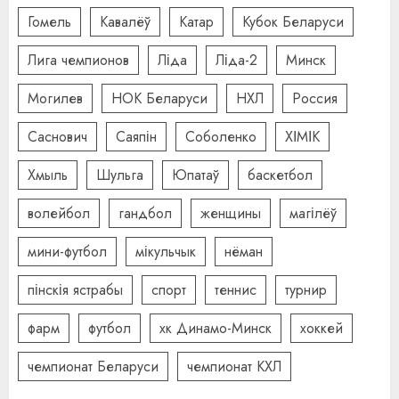
Гомель
Кавалёў
Катар
Кубок Беларуси
Лига чемпионов
Ліда
Ліда-2
Минск
Могилев
НОК Беларуси
НХЛ
Россия
Саснович
Саяпін
Соболенко
ХІМІК
Хмыль
Шульга
Юпатаў
баскетбол
волейбол
гандбол
женщины
магілёў
мини-футбол
мікульчык
нёман
пінскія ястрабы
спорт
теннис
турнир
фарм
футбол
хк Динамо-Минск
хоккей
чемпионат Беларуси
чемпионат КХЛ