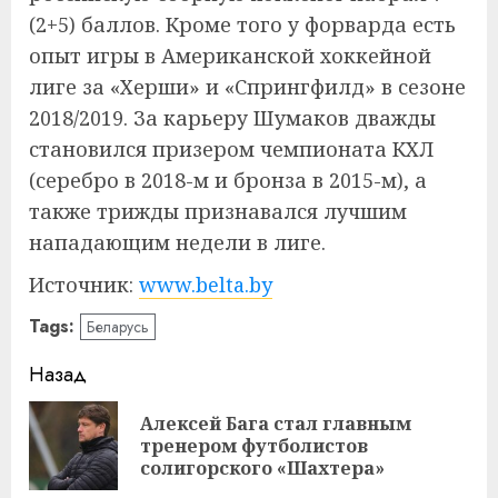
(2+5) баллов. Кроме того у форварда есть
опыт игры в Американской хоккейной
лиге за «Херши» и «Спрингфилд» в сезоне
2018/2019. За карьеру Шумаков дважды
становился призером чемпионата КХЛ
(серебро в 2018-м и бронза в 2015-м), а
также трижды признавался лучшим
нападающим недели в лиге.
Источник:
www.belta.by
Tags:
Беларусь
Навигация
Назад
записи
Алексей Бага стал главным
Пр
тренером футболистов
за
солигорского «Шахтера»