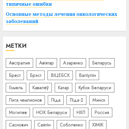
типичные ошибки
Основные методы лечения онкологических
заболеваний
МЕТКИ
Австралия
Авіятар
Азаренко
Беларусь
Брест
Брэст
ВІЦЕБСК
Валіулін
Гомель
Кавалёў
Катар
Кубок Беларуси
Лига чемпионов
Ліда
Ліда-2
Минск
Могилев
НОК Беларуси
НХЛ
Россия
Саснович
Саяпін
Соболенко
ХІМІК