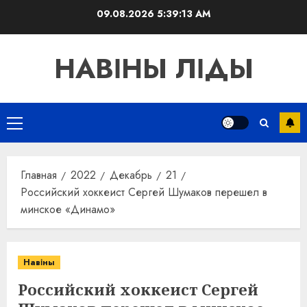
Перейти
09.08.2026
5:39:14 AM
к
содержимому
НАВІНЫ ЛІДЫ
Основное
меню
Главная
2022
Декабрь
21
Российский хоккеист Сергей Шумаков перешел в
минское «Динамо»
Навіны
Российский хоккеист Сергей