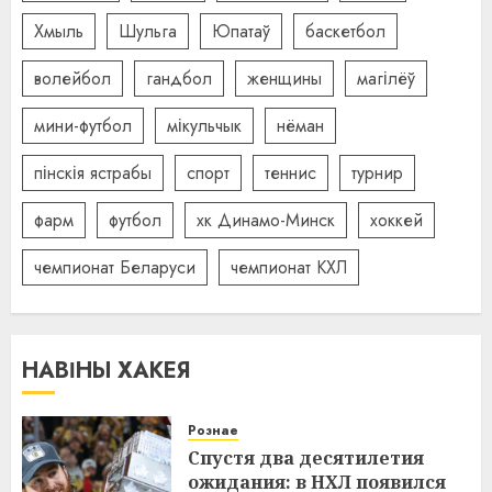
Хмыль
Шульга
Юпатаў
баскетбол
волейбол
гандбол
женщины
магілёў
мини-футбол
мікульчык
нёман
пінскія ястрабы
спорт
теннис
турнир
фарм
футбол
хк Динамо-Минск
хоккей
чемпионат Беларуси
чемпионат КХЛ
НАВІНЫ ХАКЕЯ
Рознае
Спустя два десятилетия
ожидания: в НХЛ появился