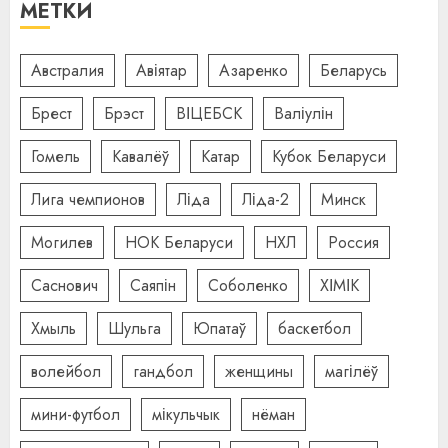
МЕТКИ
Австралия
Авіятар
Азаренко
Беларусь
Брест
Брэст
ВІЦЕБСК
Валіулін
Гомель
Кавалёў
Катар
Кубок Беларуси
Лига чемпионов
Ліда
Ліда-2
Минск
Могилев
НОК Беларуси
НХЛ
Россия
Саснович
Саяпін
Соболенко
ХІМІК
Хмыль
Шульга
Юпатаў
баскетбол
волейбол
гандбол
женщины
магілёў
мини-футбол
мікульчык
нёман