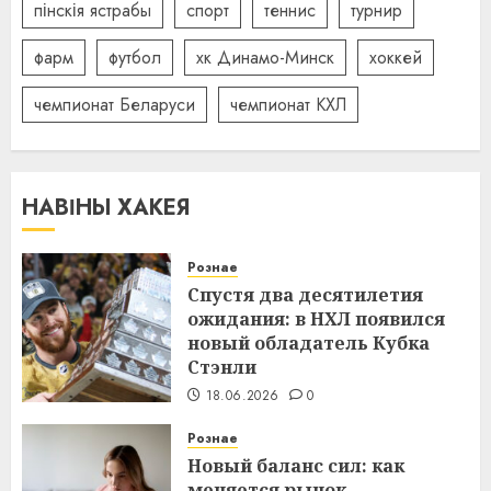
пінскія ястрабы
спорт
теннис
турнир
фарм
футбол
хк Динамо-Минск
хоккей
чемпионат Беларуси
чемпионат КХЛ
НАВІНЫ ХАКЕЯ
Рознае
Спустя два десятилетия
ожидания: в НХЛ появился
новый обладатель Кубка
Стэнли
18.06.2026
0
Рознае
Новый баланс сил: как
меняется рынок