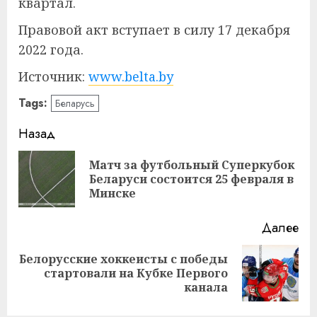
квартал.
Правовой акт вступает в силу 17 декабря
2022 года.
Источник:
www.belta.by
Tags:
Беларусь
Навигация
Назад
записи
Матч за футбольный Суперкубок
Пр
Беларуси состоится 25 февраля в
за
Минске
Далее
Белорусские хоккеисты с победы
Следующая
стартовали на Кубке Первого
запись:
канала