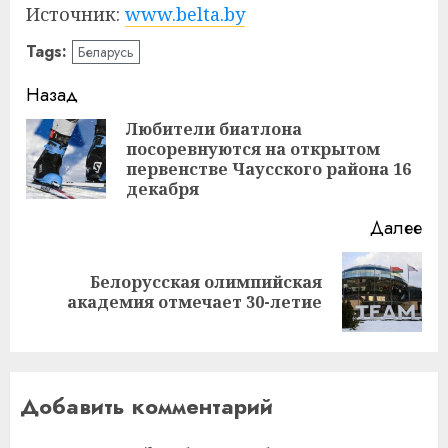
Источник:
www.belta.by
Tags:
Беларусь
Навигация
Назад
записи
Любители биатлона
посоревнуются на открытом
Пр
первенстве Чаусского района 16
за
декабря
Далее
Белорусская олимпийская
Следующая
академия отмечает 30-летие
запись:
Добавить комментарий