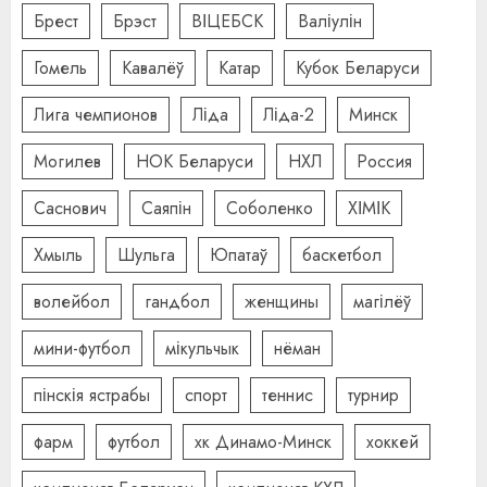
Брест
Брэст
ВІЦЕБСК
Валіулін
Гомель
Кавалёў
Катар
Кубок Беларуси
Лига чемпионов
Ліда
Ліда-2
Минск
Могилев
НОК Беларуси
НХЛ
Россия
Саснович
Саяпін
Соболенко
ХІМІК
Хмыль
Шульга
Юпатаў
баскетбол
волейбол
гандбол
женщины
магілёў
мини-футбол
мікульчык
нёман
пінскія ястрабы
спорт
теннис
турнир
фарм
футбол
хк Динамо-Минск
хоккей