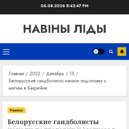
Перейти
06.08.2026
8:42:47 PM
к
содержимому
НАВІНЫ ЛІДЫ
Основное
меню
Главная
2022
Декабрь
15
Белорусские гандболисты начали подготовку к
матчам в Бахрейне
Навіны
Белорусские гандболисты