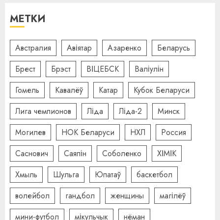
МЕТКИ
Австралия
Авіятар
Азаренко
Беларусь
Брест
Брэст
ВІЦЕБСК
Валіулін
Гомель
Кавалёў
Катар
Кубок Беларуси
Лига чемпионов
Ліда
Ліда-2
Минск
Могилев
НОК Беларуси
НХЛ
Россия
Саснович
Саяпін
Соболенко
ХІМІК
Хмыль
Шульга
Юпатаў
баскетбол
волейбол
гандбол
женщины
магілёў
мини-футбол
мікульчык
нёман