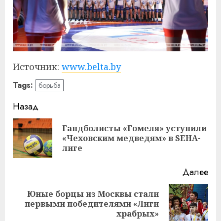
Источник:
www.belta.by
Tags:
борьба
Навигация
Назад
записи
Гандболисты «Гомеля» уступили
Пр
«Чеховским медведям» в SEHA-
за
лиге
Далее
Юные борцы из Москвы стали
Следующая
первыми победителями «Лиги
запись:
храбрых»