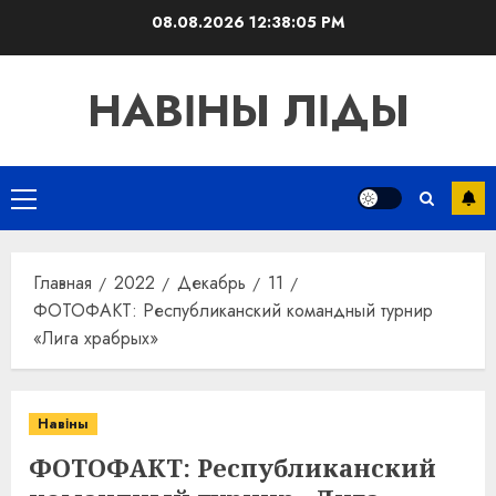
Перейти
08.08.2026
12:38:06 PM
к
содержимому
НАВІНЫ ЛІДЫ
Основное
меню
Главная
2022
Декабрь
11
ФОТОФАКТ: Республиканский командный турнир
«Лига храбрых»
Навіны
ФОТОФАКТ: Республиканский