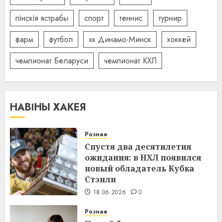
пінскія ястрабы
спорт
теннис
турнир
фарм
футбол
хк Динамо-Минск
хоккей
чемпионат Беларуси
чемпионат КХЛ
НАВІНЫ ХАКЕЯ
Рознае
Спустя два десятилетия
ожидания: в НХЛ появился
новый обладатель Кубка
Стэнли
18.06.2026
0
Рознае