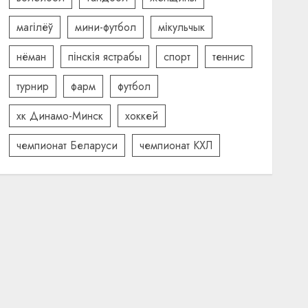
магілёў
мини-футбол
мікульчык
нёман
пінскія ястрабы
спорт
теннис
турнир
фарм
футбол
хк Динамо-Минск
хоккей
чемпионат Беларуси
чемпионат КХЛ