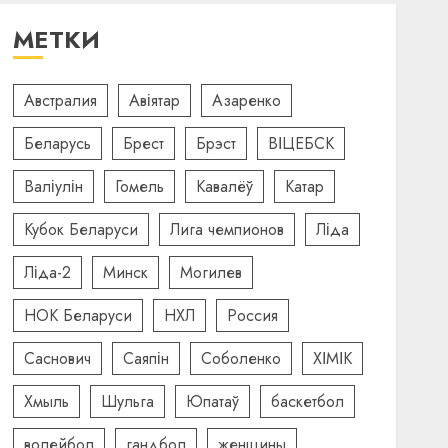
МЕТКИ
Австралия
Авіятар
Азаренко
Беларусь
Брест
Брэст
ВІЦЕБСК
Валіулін
Гомель
Кавалёў
Катар
Кубок Беларуси
Лига чемпионов
Ліда
Ліда-2
Минск
Могилев
НОК Беларуси
НХЛ
Россия
Саснович
Саяпін
Соболенко
ХІМІК
Хмыль
Шульга
Юпатаў
баскетбол
волейбол
гандбол
женщины