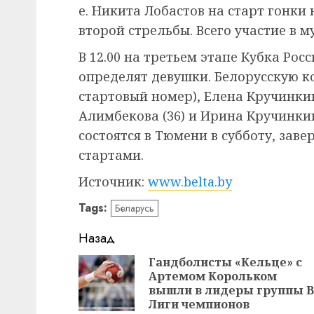
е. Никита Лобастов на старт гонки
второй стрельбы. Всего участие в 
В 12.00 на третьем этапе Кубка Ро
определят девушки. Белорусскую к
стартовый номер), Елена Кручинкин
Алимбекова (36) и Ирина Кручинкин
состоятся в Тюмени в субботу, заве
стартами.
Источник:
www.belta.by
Tags:
Беларусь
Навигация
Назад
записи
Гандболисты «Кельце» с
Артемом Корольком
вышли в лидеры группы В
Лиги чемпионов