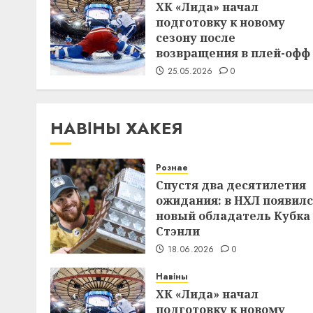
ХК «Лида» начал
подготовку к новому
сезону после
возвращения в плей-офф
25.05.2026
0
НАВІНЫ ХАКЕЯ
Рознае
Спустя два десятилетия
ожидания: в НХЛ появил
новый обладатель Кубка
Стэнли
18.06.2026
0
Навіны
ХК «Лида» начал
подготовку к новому