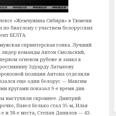
плексе «Жемчужина Сибири» в Тюмени
и по биатлону с участием белорусских
ент БЕЛТА.
мужская спринтерская гонка. Лучший
л лидер команды Антон Смольский,
первом огневом рубеже и занял в
 россиянину Эдуарду Латыпову
 бронзовой позиции Антона отделили
казался еще один белорус — Максим
ми кругами показал 9-е время дня.
ны выступили скромнее. Дмитрий
рочке, Павел Белько стал 35-м, Илья
е и 38-е места, Степан Данилов — 43-