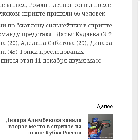
 не вышел, Роман Елетнов сошел после
мужском спринте приняли 66 человек.
ссии по биатлону сильнейших в спринте
оманду представят Дарья Кудаева (3-й
а (20), Аделина Сабитова (29), Динара
а (45). Гонки преследования
ршится этап 11 декабря двумя масс-
Далее
Динара Алимбекова заняла
Предыдущая
Следующая
второе место в спринте на
запись:
запись:
этапе Кубка России