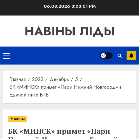
Перейти
06.08.2026
3:03:01 PM
к
содержимому
НАВІНЫ ЛІДЫ
Основное
меню
Главная
2022
Декабрь
5
БК «МИНСК» примет «Пари Нижний Новгород» в
Единой лиге ВТБ
Навіны
БК «МИНСК» примет «Пари