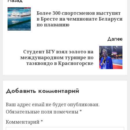
Навигация
Назад
записи
Более 300 спортсменов выступят
Пр
в Бресте на чемпионате Беларуси
за
по плаванию
Далее
Студент БГУ взял золото на
Следующая
международном турнире по
запись:
таэквондо в Красногорске
Добавить комментарий
Ваш адрес email не будет опубликован.
Обязательные поля помечены
*
Комментарий
*