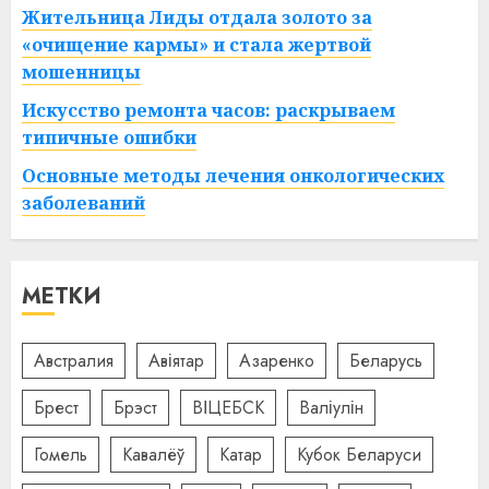
Жительница Лиды отдала золото за
«очищение кармы» и стала жертвой
мошенницы
Искусство ремонта часов: раскрываем
типичные ошибки
Основные методы лечения онкологических
заболеваний
МЕТКИ
Австралия
Авіятар
Азаренко
Беларусь
Брест
Брэст
ВІЦЕБСК
Валіулін
Гомель
Кавалёў
Катар
Кубок Беларуси