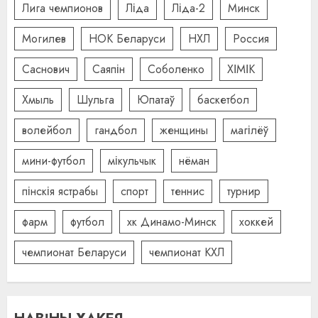
Лига чемпионов
Ліда
Ліда-2
Минск
Могилев
НОК Беларуси
НХЛ
Россия
Саснович
Саяпін
Соболенко
ХІМІК
Хмыль
Шульга
Юпатаў
баскетбол
волейбол
гандбол
женщины
магілёў
мини-футбол
мікульчык
нёман
пінскія ястрабы
спорт
теннис
турнир
фарм
футбол
хк Динамо-Минск
хоккей
чемпионат Беларуси
чемпионат КХЛ