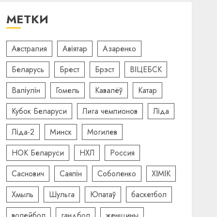
МЕТКИ
Австралия
Авіятар
Азаренко
Беларусь
Брест
Брэст
ВІЦЕБСК
Валіулін
Гомель
Кавалёў
Катар
Кубок Беларуси
Лига чемпионов
Ліда
Ліда-2
Минск
Могилев
НОК Беларуси
НХЛ
Россия
Саснович
Саяпін
Соболенко
ХІМІК
Хмыль
Шульга
Юпатаў
баскетбол
волейбол
гандбол
женщины