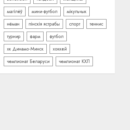
магілёў
мини-футбол
мікульчык
нёман
пінскія ястрабы
спорт
теннис
турнир
фарм
футбол
хк Динамо-Минск
хоккей
чемпионат Беларуси
чемпионат КХЛ