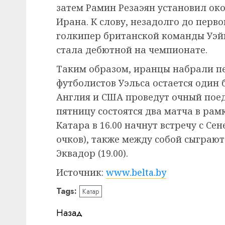
затем Рамин Резаэян установил око
Ирана. К слову, незадолго до перв
голкипер британской команды Уэйн
стала дебютной на чемпионате.
Таким образом, иранцы набрали пе
футболистов Уэльса остается один 
Англия и США проведут очный поедин
пятницу состоятся два матча в рам
Катара в 16.00 начнут встречу с Се
очков), также между собой сыграю
Эквадор (19.00).
Источник:
www.belta.by
Tags:
Катар
Навигация
Назад