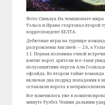
Фото Синьхуа На чемпионате мира 
Уэльса и Ирана стартовал второй т
корреспондент БЕЛТА.
Дебютные игры на турнире команд
разгромлены Англией — 2:6, а Уэл
1:1. Первая половина очной встречи
взятие ворот зрители все-таки уви
полузащитник персов Али Голизаде
офсайда. Во втором тайме команда
включая два подряд попадания в ш
оставляли ворота в неприкосновен
Все изменилось уже в компенсирова
минуте Рузбех Чешми дальним удар