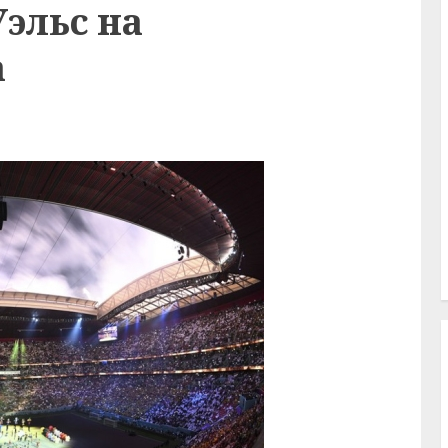
эльс на
а