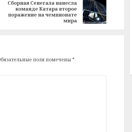
Сборная Сенегала нанесла
команде Катара второе
Предыдущая
Следующая
е
поражение на чемпионате
запись:
запись:
мира
Обязательные поля помечены
*