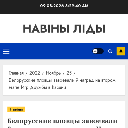
Перейти
09.08.2026
3:29:41 AM
к
содержимому
НАВІНЫ ЛІДЫ
Основное
меню
Главная
2022
Ноябрь
25
Белорусские пловцы завоевали 9 наград на втором
этапе Игр Дружбы в Казани
Навіны
Белорусские пловцы завоевали