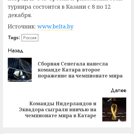
турнира состоится в Казани с 8 по 12
декабря.
Источник:
www.belta.by
Tags:
Россия
Навигация
Назад
записи
Сборная Сенегала нанесла
Пр
команде Катара второе
за
поражение на чемпионате мира
Далее
Команды Нидерландов и
Следующая
Эквадора сыграли вничью на
запись:
чемпионате мира в Катаре