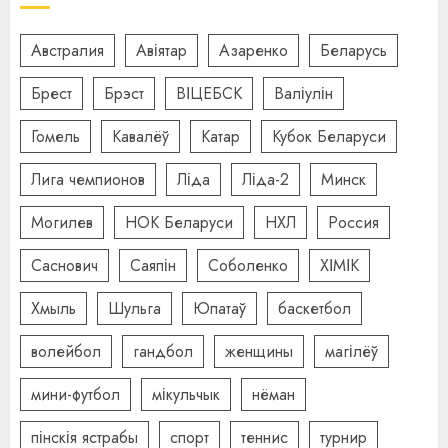
Австралия
Авіятар
Азаренко
Беларусь
Брест
Брэст
ВІЦЕБСК
Валіулін
Гомель
Кавалёў
Катар
Кубок Беларуси
Лига чемпионов
Ліда
Ліда-2
Минск
Могилев
НОК Беларуси
НХЛ
Россия
Саснович
Саяпін
Соболенко
ХІМІК
Хмыль
Шульга
Юпатаў
баскетбол
волейбол
гандбол
женщины
магілёў
мини-футбол
мікульчык
нёман
пінскія ястрабы
спорт
теннис
турнир