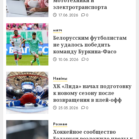
мототехники и
электротранспорта
17.06.2026
0
матч
Белорусским футболистам
не удалось победить
команду Буркина-Фасо
10.06.2026
0
Навіны
ХК «Лида» начал подготовку
к новому сезону после
возвращения в плей-офф
25.05.2026
0
Рознае
Хоккейное сообщество
Беларуси возложило цветы к