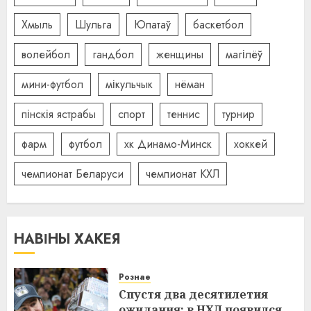
Хмыль
Шульга
Юпатаў
баскетбол
волейбол
гандбол
женщины
магілёў
мини-футбол
мікульчык
нёман
пінскія ястрабы
спорт
теннис
турнир
фарм
футбол
хк Динамо-Минск
хоккей
чемпионат Беларуси
чемпионат КХЛ
НАВІНЫ ХАКЕЯ
Рознае
Спустя два десятилетия
ожидания: в НХЛ появился