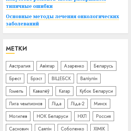
типичные ошибки
Основные методы лечения онкологических
заболеваний
МЕТКИ
Австралия
Авіятар
Азаренко
Беларусь
Брест
Брэст
ВІЦЕБСК
Валіулін
Гомель
Кавалёў
Катар
Кубок Беларуси
Лига чемпионов
Ліда
Ліда-2
Минск
Могилев
НОК Беларуси
НХЛ
Россия
Саснович
Саяпін
Соболенко
ХІМІК