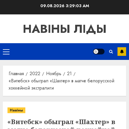
Перейти
09.08.2026
3:29:03 AM
к
содержимому
НАВІНЫ ЛІДЫ
Основное
меню
Главная
2022
Ноябрь
21
«Витебск» обыграл «Шахтер» в матче белорусской
хоккейной экстралиги
Навіны
«Витебск» обыграл «Шахтер» в