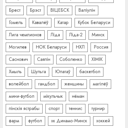
Брест
Брэст
ВІЦЕБСК
Валіулін
Гомель
Кавалёў
Катар
Кубок Беларуси
Лига чемпионов
Ліда
Ліда-2
Минск
Могилев
НОК Беларуси
НХЛ
Россия
Саснович
Саяпін
Соболенко
ХІМІК
Хмыль
Шульга
Юпатаў
баскетбол
волейбол
гандбол
женщины
магілёў
мини-футбол
мікульчык
нёман
пінскія ястрабы
спорт
теннис
турнир
фарм
футбол
хк Динамо-Минск
хоккей