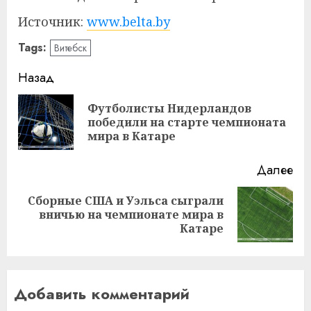
Источник:
www.belta.by
Tags:
Витебск
Навигация
Назад
записи
Футболисты Нидерландов
Пр
победили на старте чемпионата
за
мира в Катаре
Далее
Сборные США и Уэльса сыграли
Следующая
вничью на чемпионате мира в
запись:
Катаре
Добавить комментарий