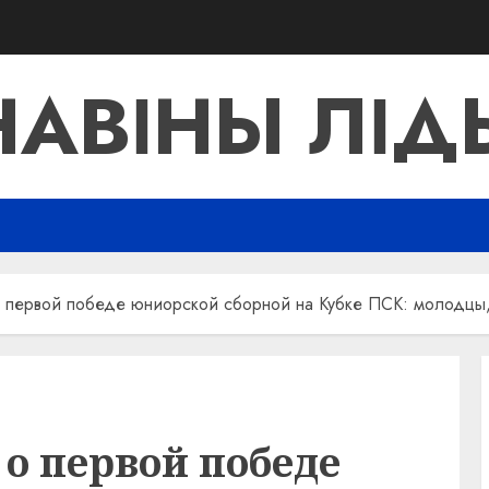
НАВІНЫ ЛІД
 первой победе юниорской сборной на Кубке ПСК: молодцы,
о первой победе