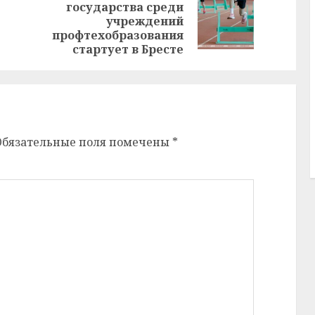
государства среди
Предыдущая
Следующая
учреждений
запись:
запись:
профтехобразования
стартует в Бресте
Обязательные поля помечены
*