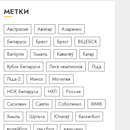
МЕТКИ
Австралия
Авіятар
Азаренко
Беларусь
Брест
Брэст
ВІЦЕБСК
Валіулін
Гомель
Кавалёў
Катар
Кубок Беларуси
Лига чемпионов
Ліда
Ліда-2
Минск
Могилев
НОК Беларуси
НХЛ
Россия
Саснович
Саяпін
Соболенко
ХІМІК
Хмыль
Шульга
Юпатаў
баскетбол
волейбол
гандбол
женщины