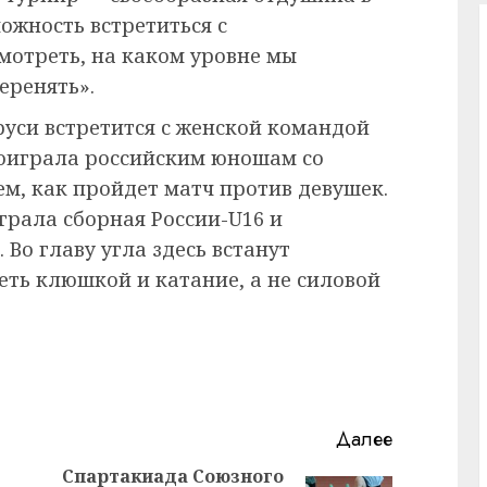
можность встретиться с
мотреть, на каком уровне мы
еренять».
руси встретится с женской командой
проиграла российским юношам со
яем, как пройдет матч против девушек.
грала сборная России-U16 и
Во главу угла здесь встанут
еть клюшкой и катание, а не силовой
Далее
Спартакиада Союзного