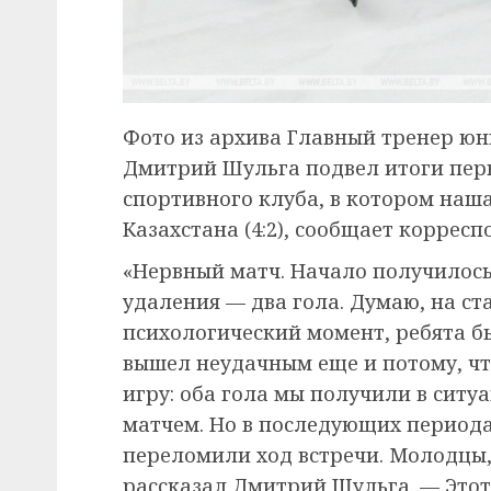
Фото из архива Главный тренер юн
Дмитрий Шульга подвел итоги перв
спортивного клуба, в котором наш
Казахстана (4:2), сообщает коррес
«Нервный матч. Начало получилос
удаления — два гола. Думаю, на ст
психологический момент, ребята 
вышел неудачным еще и потому, ч
игру: оба гола мы получили в ситу
матчем. Но в последующих периода
переломили ход встречи. Молодцы,
рассказал Дмитрий Шульга. — Этот