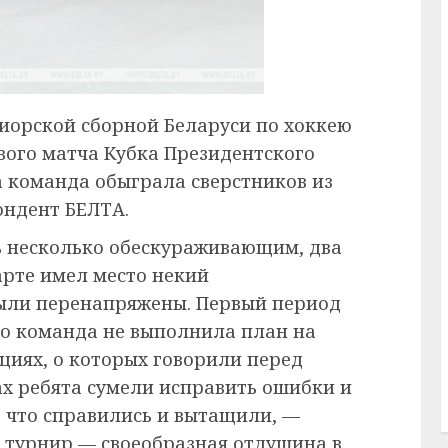
иорской сборной Беларуси по хоккею
ого матча Кубка Президентского
а команда обыграла сверстников из
пондент БЕЛТА.
ь несколько обескураживающим, два
арте имел место некий
были перенапряжены. Первый период
то команда не выполнила план на
ациях, о которых говорили перед
х ребята сумели исправить ошибки и
 что справились и вытащили, —
 турнир — своеобразная отдушина в