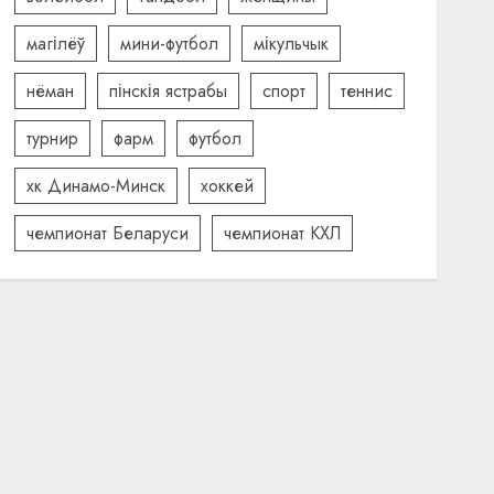
магілёў
мини-футбол
мікульчык
нёман
пінскія ястрабы
спорт
теннис
турнир
фарм
футбол
хк Динамо-Минск
хоккей
чемпионат Беларуси
чемпионат КХЛ