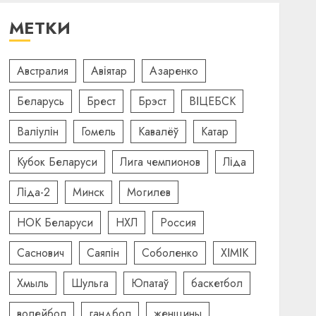
МЕТКИ
Австралия
Авіятар
Азаренко
Беларусь
Брест
Брэст
ВІЦЕБСК
Валіулін
Гомель
Кавалёў
Катар
Кубок Беларуси
Лига чемпионов
Ліда
Ліда-2
Минск
Могилев
НОК Беларуси
НХЛ
Россия
Саснович
Саяпін
Соболенко
ХІМІК
Хмыль
Шульга
Юпатаў
баскетбол
волейбол
гандбол
женщины