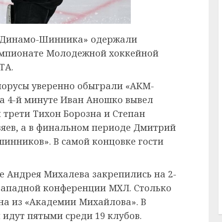
 «Динамо-Шинника» одержали
емпионате Молодежной хоккейной
ТА.
лорусы уверенно обыграли «АКМ-
на 4-й минуте Иван Аношко вывел
 трети Тихон Борозна и Степан
яев, а в финальном периоде Дмитрий
шинников». В самой концовке гости
е Андрея Михалева закрепились на 2-
Западной конференции МХЛ. Столько
она из «Академии Михайлова». В
идут пятыми среди 19 клубов.