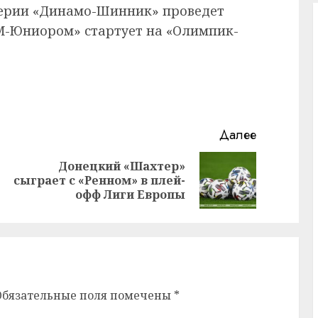
ерии «Динамо-Шинник» проведет
М-Юниором» стартует на «Олимпик-
Далее
Донецкий «Шахтер»
Предыдущая
Следующая
сыграет с «Ренном» в плей-
запись:
запись:
офф Лиги Европы
Обязательные поля помечены
*