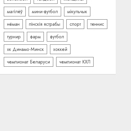
магілёў
мини-футбол
мікульчык
нёман
пінскія ястрабы
спорт
теннис
турнир
фарм
футбол
хк Динамо-Минск
хоккей
чемпионат Беларуси
чемпионат КХЛ