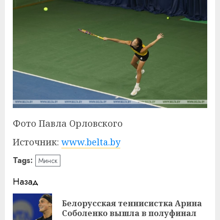
Фото Павла Орловского
Источник:
www.belta.by
Tags:
Минск
Навигация
Назад
записи
Белорусская теннисистка Арина
Пр
Соболенко вышла в полуфинал