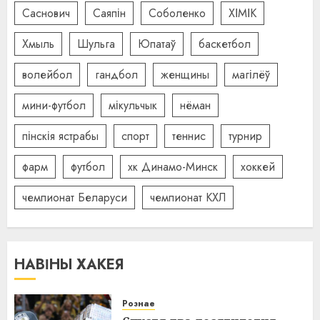
Саснович
Саяпін
Соболенко
ХІМІК
Хмыль
Шульга
Юпатаў
баскетбол
волейбол
гандбол
женщины
магілёў
мини-футбол
мікульчык
нёман
пінскія ястрабы
спорт
теннис
турнир
фарм
футбол
хк Динамо-Минск
хоккей
чемпионат Беларуси
чемпионат КХЛ
НАВІНЫ ХАКЕЯ
Рознае