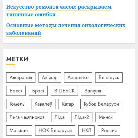
Искусство ремонта часов: раскрываем
типичные ошибки
Основные методы лечения онкологических
заболеваний
МЕТКИ
Австралия
Авіятар
Азаренко
Беларусь
Брест
Брэст
ВІЦЕБСК
Валіулін
Гомель
Кавалёў
Катар
Кубок Беларуси
Лига чемпионов
Ліда
Ліда-2
Минск
Могилев
НОК Беларуси
НХЛ
Россия