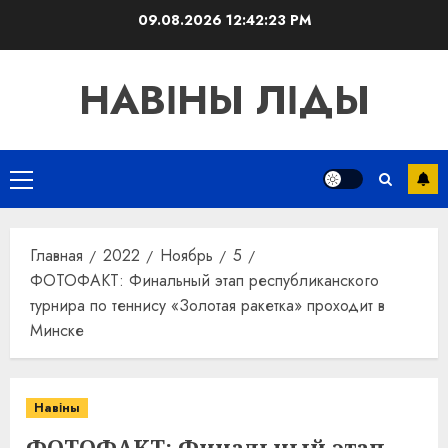
Перейти
09.08.2026
12:42:25 PM
к
содержимому
НАВІНЫ ЛІДЫ
Основное
меню
Главная
2022
Ноябрь
5
ФОТОФАКТ: Финальный этап республиканского
турнира по теннису «Золотая ракетка» проходит в
Минске
Навіны
ФОТОФАКТ: Финальный этап