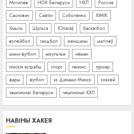
Могилев
НОК Беларуси
НХЛ
Россия
Саснович
Саяпін
Соболенко
ХІМІК
Хмыль
Шульга
Юпатаў
баскетбол
волейбол
гандбол
женщины
магілёў
мини-футбол
мікульчык
нёман
пінскія ястрабы
спорт
теннис
турнир
фарм
футбол
хк Динамо-Минск
хоккей
чемпионат Беларуси
чемпионат КХЛ
НАВІНЫ ХАКЕЯ