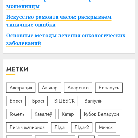
мошенницы
Искусство ремонта часов: раскрываем
типичные ошибки
Основные методы лечения онкологических
заболеваний
МЕТКИ
Австралия
Авіятар
Азаренко
Беларусь
Брест
Брэст
ВІЦЕБСК
Валіулін
Гомель
Кавалёў
Катар
Кубок Беларуси
Лига чемпионов
Ліда
Ліда-2
Минск