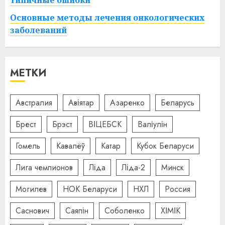
типичные ошибки
Основные методы лечения онкологических
заболеваний
МЕТКИ
Австралия
Авіятар
Азаренко
Беларусь
Брест
Брэст
ВІЦЕБСК
Валіулін
Гомель
Кавалёў
Катар
Кубок Беларуси
Лига чемпионов
Ліда
Ліда-2
Минск
Могилев
НОК Беларуси
НХЛ
Россия
Саснович
Саяпін
Соболенко
ХІМІК