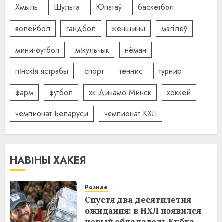
Хмыль
Шульга
Юпатаў
баскетбол
волейбол
гандбол
женщины
магілёў
мини-футбол
мікульчык
нёман
пінскія ястрабы
спорт
теннис
турнир
фарм
футбол
хк Динамо-Минск
хоккей
чемпионат Беларуси
чемпионат КХЛ
НАВІНЫ ХАКЕЯ
Рознае
Спустя два десятилетия
ожидания: в НХЛ появился
новый обладатель Кубка