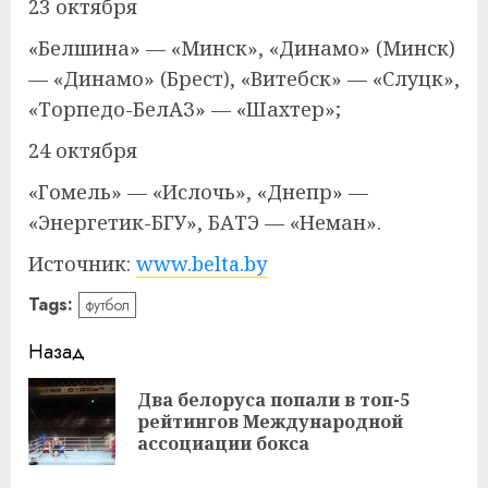
23 октября
«Белшина» — «Минск», «Динамо» (Минск)
— «Динамо» (Брест), «Витебск» — «Слуцк»,
«Торпедо-БелАЗ» — «Шахтер»;
24 октября
«Гомель» — «Ислочь», «Днепр» —
«Энергетик-БГУ», БАТЭ — «Неман».
Источник:
www.belta.by
Tags:
футбол
Навигация
Назад
записи
Два белоруса попали в топ-5
Пр
рейтингов Международной
за
ассоциации бокса