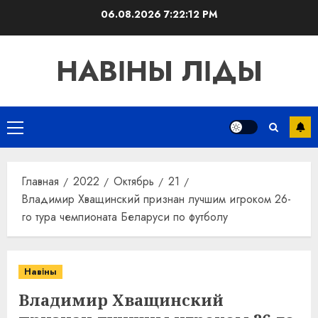
Перейти
06.08.2026
7:22:12 PM
к
содержимому
НАВІНЫ ЛІДЫ
Основное
меню
Главная
2022
Октябрь
21
Владимир Хващинский признан лучшим игроком 26-
го тура чемпионата Беларуси по футболу
Навіны
Владимир Хващинский