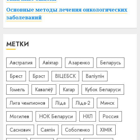
Основные методы лечения онкологических
заболеваний
МЕТКИ
Австралия
Авіятар
Азаренко
Беларусь
Брест
Брэст
ВІЦЕБСК
Валіулін
Гомель
Кавалёў
Катар
Кубок Беларуси
Лига чемпионов
Ліда
Ліда-2
Минск
Могилев
НОК Беларуси
НХЛ
Россия
Саснович
Саяпін
Соболенко
ХІМІК