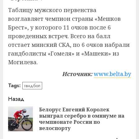
Таблицу мужского первенства
возглавляет чемпион страны «Мешков
Брест», у которого 11 очков после 6
проведенных встреч. Всего на балл
отстает минский СКА, по 6 очков набрали
гандболисты «Гомеля» и «Машеки» из
Могилева.
Источник:
www.belta.by
Tags:
гандбол
Навигация
Назад
записи
Белорус Евгений Королек
выиграл серебро в омниуме на
Пр
чемпионате России по
за
велоспорту