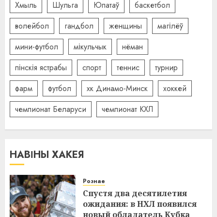
Хмыль
Шульга
Юпатаў
баскетбол
волейбол
гандбол
женщины
магілёў
мини-футбол
мікульчык
нёман
пінскія ястрабы
спорт
теннис
турнир
фарм
футбол
хк Динамо-Минск
хоккей
чемпионат Беларуси
чемпионат КХЛ
НАВІНЫ ХАКЕЯ
Рознае
Спустя два десятилетия
ожидания: в НХЛ появился
новый обладатель Кубка