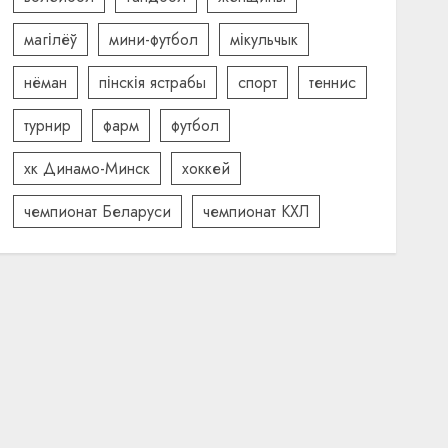
магілёў
мини-футбол
мікульчык
нёман
пінскія ястрабы
спорт
теннис
турнир
фарм
футбол
хк Динамо-Минск
хоккей
чемпионат Беларуси
чемпионат КХЛ