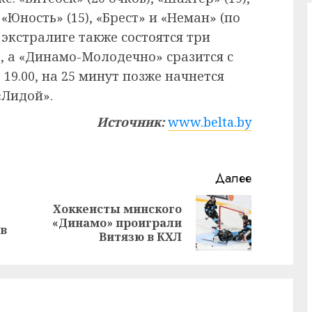
 «Юность» (15), «Брест» и «Неман» (по
й экстралиге также состоятся три
, а «Динамо-Молодечно» сразится с
19.00, на 25 минут позже начнется
«Лидой».
Источник:
www.belta.by
Далее
Хоккеисты минского
Предыдущая
Следующая
«Динамо» проиграли
 в
запись:
запись:
Витязю в КХЛ