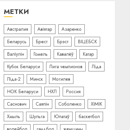
МЕТКИ
Австралия
Авіятар
Азаренко
Беларусь
Брест
Брэст
ВІЦЕБСК
Валіулін
Гомель
Кавалёў
Катар
Кубок Беларуси
Лига чемпионов
Ліда
Ліда-2
Минск
Могилев
НОК Беларуси
НХЛ
Россия
Саснович
Саяпін
Соболенко
ХІМІК
Хмыль
Шульга
Юпатаў
баскетбол
волейбол
гандбол
женщины