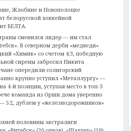
Орше, Жлобине и Новополоцке
т белорусской хоккейной
нт БЕЛТА.
страны сменился лидер — им стал
тебск». В северном дерби «медведи»
кий «Химик» со счетом 4:3, победную
альной сирены забросил Никита
бчане опередили солигорский
данно крупно уступил «Металлургу» —
а 4-й позиции, уступая место в топ-3
рече команда из Орши дома уверенно
— 5:2, дублем у «железнодорожников»
ерхней половины экстралиги
 «Витебск» (20 очков), «Шахтер» (19),