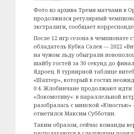
Фото из архива Тремя матчами в 
продолжился регулярный чемпиона
экстралиги, сообщает корреспонде
После 12 игр сезона в чемпионате 
обладатель Кубка Салея — 2022 «Ви
на чужом льду обыграли новополоц
шайбу гостей за 30 секунд до фин
Ядроец. В турнирной таблице вите
«Шахтер», который в гостях неожи
0:4. Жлобинчане продолжают идти н
«Локомотиву»: в параллельной вст
разобралась с минской «Юностью» 
отметился Максим Субботин.
Таким образом, сейчас команды в
располагаются в следующем порядке: