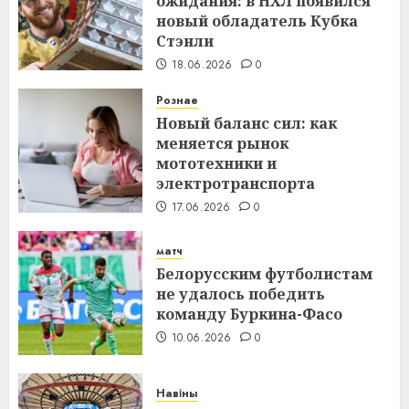
ожидания: в НХЛ появился
новый обладатель Кубка
Стэнли
18.06.2026
0
Рознае
Новый баланс сил: как
меняется рынок
мототехники и
электротранспорта
17.06.2026
0
матч
Белорусским футболистам
не удалось победить
команду Буркина-Фасо
10.06.2026
0
Навіны