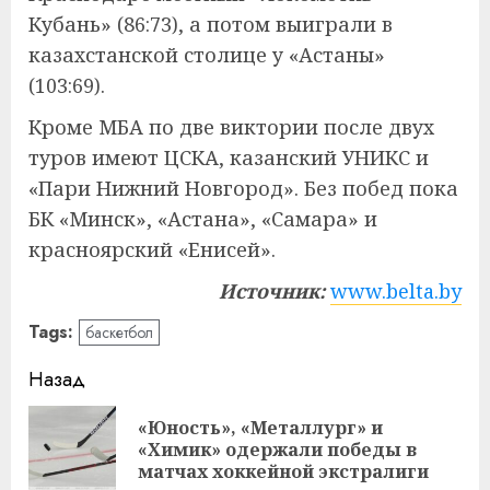
Кубань» (86:73), а потом выиграли в
казахстанской столице у «Астаны»
(103:69).
Кроме МБА по две виктории после двух
туров имеют ЦСКА, казанский УНИКС и
«Пари Нижний Новгород». Без побед пока
БК «Минск», «Астана», «Самара» и
красноярский «Енисей».
Источник:
www.belta.by
Tags:
баскетбол
Навигация
Назад
записи
«Юность», «Металлург» и
Пр
«Химик» одержали победы в
за
матчах хоккейной экстралиги