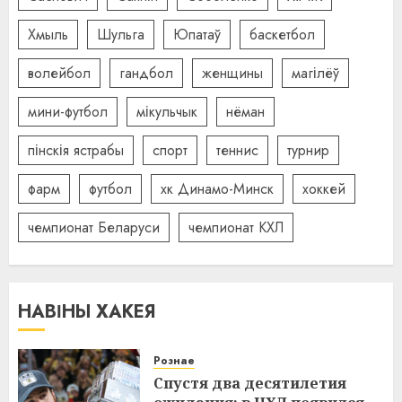
Хмыль
Шульга
Юпатаў
баскетбол
волейбол
гандбол
женщины
магілёў
мини-футбол
мікульчык
нёман
пінскія ястрабы
спорт
теннис
турнир
фарм
футбол
хк Динамо-Минск
хоккей
чемпионат Беларуси
чемпионат КХЛ
НАВІНЫ ХАКЕЯ
Рознае
Спустя два десятилетия