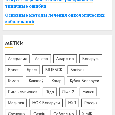
типичные ошибки
Основные методы лечения онкологических
заболеваний
МЕТКИ
Австралия
Авіятар
Азаренко
Беларусь
Брест
Брэст
ВІЦЕБСК
Валіулін
Гомель
Кавалёў
Катар
Кубок Беларуси
Лига чемпионов
Ліда
Ліда-2
Минск
Могилев
НОК Беларуси
НХЛ
Россия
Саснович
Саяпін
Соболенко
ХІМІК