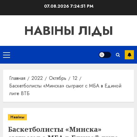
Перейти
07.08.2026
7:24:52 PM
к
содержимому
НАВІНЫ ЛІДЫ
Основное
меню
Главная
2022
Октябрь
12
Баскетболисты «Минска» сыграют с МБА в Единой
лиге ВТБ
Навіны
Баскетболисты «Минска»