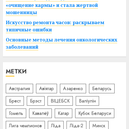
«очищение кармы» и стала жертвой
мошенницы
Искусство ремонта часов: раскрываем
типичные ошибки
Основные методы лечения онкологических
заболеваний
МЕТКИ
Австралия
Авіятар
Азаренко
Беларусь
Брест
Брэст
ВІЦЕБСК
Валіулін
Гомель
Кавалёў
Катар
Кубок Беларуси
Лига чемпионов
Ліда
Ліда-2
Минск