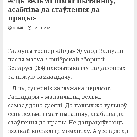
ёсць вельмі шмат пытанняў,
асабліва да стаўлення да
працы»
ADMIN
12.01.2021
Галоўны трэнер «Ліды» Эдуард Валіулін
пасля матча з юніёрскай зборнай
Беларусі (3:4) пакрытыкаваў падапечных
за нізкую самааддачу.
– Лічу, супернік заслужана перамог.
Гаспадары – малайчыны, вельмі
самааддана дзеялі. Да нашых жа гульцоў
ёсць вельмі шмат пытанняў, асабліва да
стаўлення да працы. Не дапрацоўваюць
вялікай колькасці момантаў. А ўсё ідзе ад