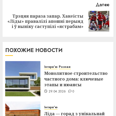
Далее
Трэцяя параза запар. Хакеісты
Следующая
«Ліды» правалілі апошні перыяд
запись:
і ў выніку саступілі «ястрабам»
ПОХОЖИЕ НОВОСТИ
Інтэрв'ю
Рознае
Монолитное строительство
частного дома: ключевые
этапы и нюансы
29.04.2026
0
Інтэрв'ю
Ліда — горад з унікальнай