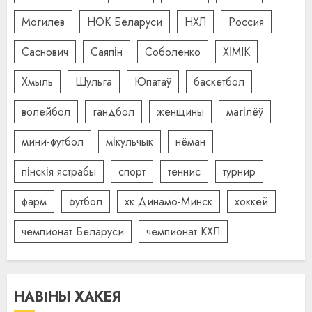
Могилев
НОК Беларуси
НХЛ
Россия
Саснович
Саяпін
Соболенко
ХІМІК
Хмыль
Шульга
Юпатаў
баскетбол
волейбол
гандбол
женщины
магілёў
мини-футбол
мікульчык
нёман
пінскія ястрабы
спорт
теннис
турнир
фарм
футбол
хк Динамо-Минск
хоккей
чемпионат Беларуси
чемпионат КХЛ
НАВІНЫ ХАКЕЯ