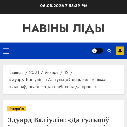
Перейти
06.08.2026
7:53:39 PM
к
содержимому
НАВІНЫ ЛІДЫ
Основное
меню
Главная
2021
Январь
12
Эдуард Валіулін: «Да гульцоў ёсць вельмі шмат
пытанняў, асабліва да стаўлення да працы»
Інтэрв'ю
Эдуард Валіулін: «Да гульцоў