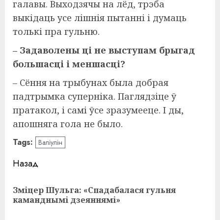
галавы. Выходзячы на лёд, трэба
выкідаць усе лішнія пытанні і думаць
толькі пра гульню.
– Задаволены ці не выступам брыгад
большасці і меншасці?
– Сёння на трыбунах была добрая
падтрымка суперніка. Паглядзіце ў
пратакол, і самі ўсе зразумееце. І ды,
апошняга гола не было.
Tags:
Валіулін
Навигация
Назад
записи
Зміцер Шульга: «Спадабалася гульня
Пр
каманднымі дзеяннямі»
за