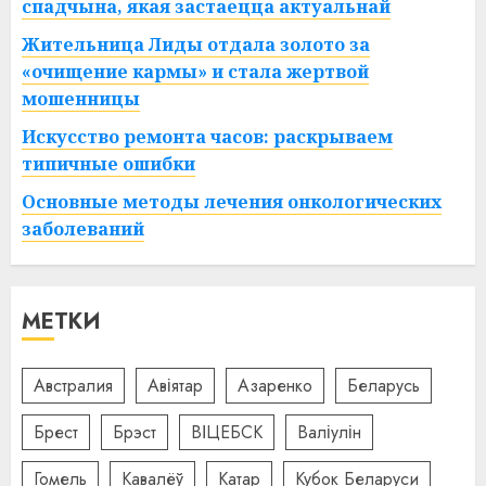
спадчына, якая застаецца актуальнай
Жительница Лиды отдала золото за
«очищение кармы» и стала жертвой
мошенницы
Искусство ремонта часов: раскрываем
типичные ошибки
Основные методы лечения онкологических
заболеваний
МЕТКИ
Австралия
Авіятар
Азаренко
Беларусь
Брест
Брэст
ВІЦЕБСК
Валіулін
Гомель
Кавалёў
Катар
Кубок Беларуси