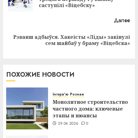
за
саступілі «Віцебску»
Далее
Рэванш адбыўся. Хакеісты «Ліды» закінулі
Следующая
сем шайбаў у браму «Віцебска»
запись:
ПОХОЖИЕ НОВОСТИ
Інтэрв'ю
Рознае
Монолитное строительство
частного дома: ключевые
этапы и нюансы
29.04.2026
0