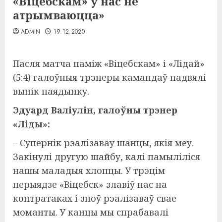
«Віцебскам» у нас не
атрымваюцца»
ADMIN
19.12.2020
Пасля матча паміж «Віцебскам» і «Лідай»
(5:4) галоўныя трэнеры камандаў падвялі
вынік паядынку.
Эдуард Валіулін, галоўны трэнер
«Ліды»:
– Супернік рэалізаваў шанцы, якія меў.
Закінулі другую шайбу, калі памыліліся
нашы маладыя хлопцы. У трэцім
перыядзе «Віцебск» злавіў нас на
контратаках і зноў рэалізаваў свае
моманты. У канцы мы спрабавалі