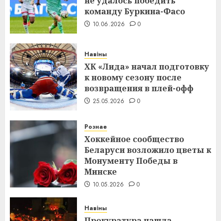
не удалось победить
команду Буркина-Фасо
10.06.2026
0
Навіны
ХК «Лида» начал подготовку
к новому сезону после
возвращения в плей-офф
25.05.2026
0
Рознае
Хоккейное сообщество
Беларуси возложило цветы к
Монументу Победы в
Минске
10.05.2026
0
Навіны
Прокуратура нашла