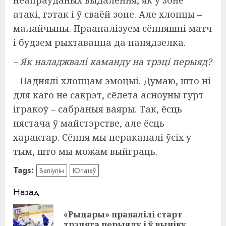
неапраўданых выдалення, як у зоне
атакі, гэтак і ў сваёй зоне. Але хлопцы –
малайчыны. Прааналізуем сённяшні матч
і будзем рыхтавацца да панядзелка.
– Як наладжвалі каманду на трэці перыяд?
– Паднялі хлопцам эмоцыі. Думаю, што ні
для каго не сакрэт, сёлета асноўны гурт
ігракоў – сабраныя ваяры. Так, ёсць
нястача ў майстэрстве, але ёсць
характар. Сёння мы пераканалі ўсіх у
тым, што мы можам выйграць.
Tags:
Валіулін
Юпатаў
Навигация
Назад
записи
«Рыцары» правалілі старт
Пр
трэцяга перыяду і ў выніку