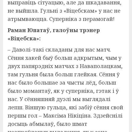
выправіць сітуацыю, але да шкадавання,
не выйшла. Гульні з «Віцебскам» у нас не
атрымваюцца. Суперніка з перамогай!
Раман Юпатаў, галоўны трэнер
«Віцебска»:
– Даволі-такі складаны для нас матч.
Сёння хакей быў больш адкрытым, чым у
двух папярэдніх матчах з Наваполацкам,
там гульня была больш глейкая. Сёння ў
нас было большае за чысты лёд, больш
было момантаў, як у суперніка, гэтак і ў
нас. У сённяшняй дуэлі мы выглядалі
лепш. Віншую гульца, які забіў сёння свой
першы гол – Максіма Нікіціна. Здзейснілі
досыць абмылаў, было шмат