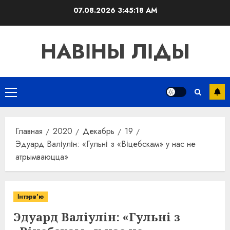
Перейти
07.08.2026
3:45:18 AM
к
содержимому
НАВІНЫ ЛІДЫ
Основное
меню
Главная
2020
Декабрь
19
Эдуард Валіулін: «Гульні з «Віцебскам» у нас не
атрымваюцца»
Інтэрв'ю
Эдуард Валіулін: «Гульні з