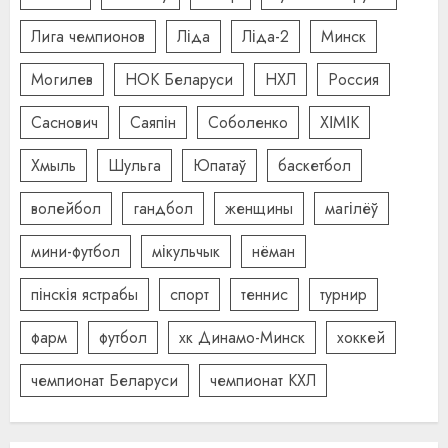
Лига чемпионов
Ліда
Ліда-2
Минск
Могилев
НОК Беларуси
НХЛ
Россия
Саснович
Саяпін
Соболенко
ХІМІК
Хмыль
Шульга
Юпатаў
баскетбол
волейбол
гандбол
женщины
магілёў
мини-футбол
мікульчык
нёман
пінскія ястрабы
спорт
теннис
турнир
фарм
футбол
хк Динамо-Минск
хоккей
чемпионат Беларуси
чемпионат КХЛ