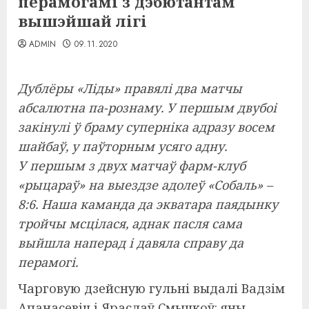
перамогамі з дэбютантам
вышэйшай лігі
ADMIN
09.11.2020
Дублёры «Ліды» правялі два матчы
абсалютна па-рознаму. У першым двубоі
закінулі ў браму суперніка адразу восем
шайбаў, у паўторным усяго адну.
У першым з двух матчаў фарм-клуб
«рыцараў» на выездзе адолеў «Собаль» –
8:6. Наша каманда да экватара паядынку
тройчы мсцілася, аднак пасля сама
выйшла наперад і давяла справу да
перамогі.
Чарговую дзейсную гульні выдалі Вадзім
Апанасевіч і Яраслаў Смычкоў: яны