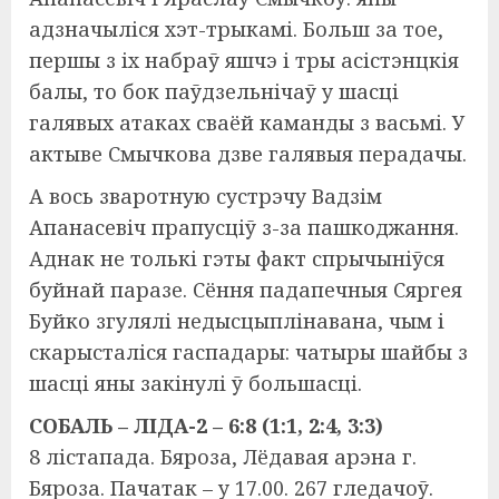
адзначыліся хэт-трыкамі. Больш за тое,
першы з іх набраў яшчэ і тры асістэнцкія
балы, то бок паўдзельнічаў у шасці
галявых атаках сваёй каманды з васьмі. У
актыве Смычкова дзве галявыя перадачы.
А вось зваротную сустрэчу Вадзім
Апанасевіч прапусціў з-за пашкоджання.
Аднак не толькі гэты факт спрычыніўся
буйнай паразе. Сёння падапечныя Сяргея
Буйко згулялі недысцыплінавана, чым і
скарысталіся гаспадары: чатыры шайбы з
шасці яны закінулі ў большасці.
СОБАЛЬ – ЛІДА-2 – 6:8 (1:1, 2:4, 3:3)
8 лістапада. Бяроза, Лёдавая арэна г.
Бяроза. Пачатак – у 17.00. 267 гледачоў.