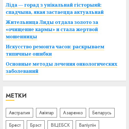
Ліда — горад з унікальнай гісторыяй:
спадчына, якая застаецца актуальнай
Жительница Лиды отдала золото за
«очищение кармы» и стала жертвой
мошенницы
Искусство ремонта часов: раскрываем
типичные ошибки
Основные методы лечения онкологических
заболеваний
МЕТКИ
Австралия
Авіятар
Азаренко
Беларусь
Брест
Брэст
ВІЦЕБСК
Валіулін