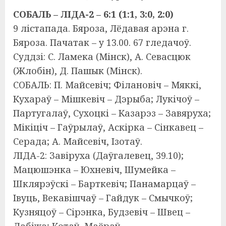
СОБАЛЬ – ЛІДА-2 – 6:1 (1:1, 3:0, 2:0)
9 лістапада. Бяроза, Лёдавая арэна г.
Бяроза. Пачатак – у 13.00. 67 гледачоў.
Суддзі: С. Ламека (Мінск), А. Севасцюк
(Жлобін), Д. Пашык (Мінск).
СОБАЛЬ: П. Майсевіч; Філановіч – Мяккі,
Кухараў – Мішкевіч – Дэрыба; Лукічоў –
Партугалаў, Сухоцкі – Казарэз – Завяруха;
Мікіціч – Гаўрылаў, Аскірка – Сінкавец –
Серада; А. Майсевіч, Ізотаў.
ЛІДА-2: Завіруха (Даўгалевец, 39.10);
Мацюшэнка – Юхневіч, Шумейка –
Шклярэўскі – Барткевіч; Панамарцаў –
Івуць, Векавішчаў – Гайдук – Смычкоў;
Кузняцоў – Сірэнка, Будзевіч – Швец –