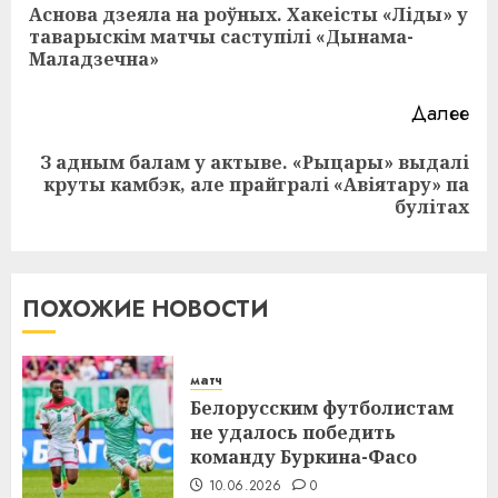
записи
Аснова дзеяла на роўных. Хакеісты «Ліды» у
Пр
таварыскім матчы саступілі «Дынама-
за
Маладзечна»
Далее
З адным балам у актыве. «Рыцары» выдалі
Следующая
круты камбэк, але прайгралі «Авіятару» па
запись:
булітах
ПОХОЖИЕ НОВОСТИ
матч
Белорусским футболистам
не удалось победить
команду Буркина-Фасо
10.06.2026
0