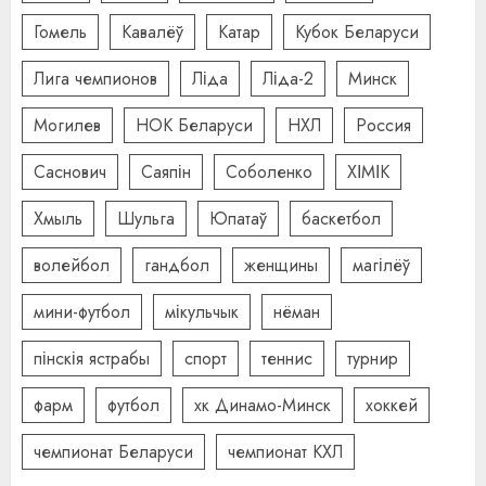
Гомель
Кавалёў
Катар
Кубок Беларуси
Лига чемпионов
Ліда
Ліда-2
Минск
Могилев
НОК Беларуси
НХЛ
Россия
Саснович
Саяпін
Соболенко
ХІМІК
Хмыль
Шульга
Юпатаў
баскетбол
волейбол
гандбол
женщины
магілёў
мини-футбол
мікульчык
нёман
пінскія ястрабы
спорт
теннис
турнир
фарм
футбол
хк Динамо-Минск
хоккей
чемпионат Беларуси
чемпионат КХЛ