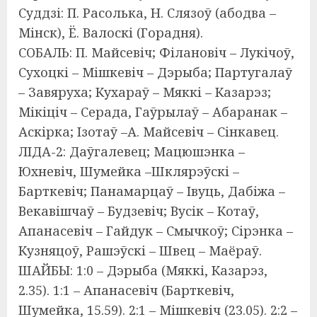
Суддзі: П. Расолька, Н. Слязоў (абодва –
Мінск), Ё. Валоскі (Горадня).
СОБАЛЬ: П. Майсевіч; Філановіч – Лукічоў,
Сухоцкі – Мішкевіч – Дэрыба; Партугалаў
– Завяруха; Кухараў – Мяккі – Казарэз;
Мікіціч – Серада, Гаўрылаў – Абаранак –
Аскірка; Ізотаў –А. Майсевіч – Сінкавец.
ЛІДА-2: Даўгалевец; Мацюшэнка –
Юхневіч, Шумейка –Шклярэўскі –
Барткевіч; Панамарцаў – Івуць, Дабіжа –
Векавішчаў – Будзевіч; Вусік – Котаў,
Апанасевіч – Гайдук – Смычкоў; Сірэнка –
Кузняцоў, Рашэўскі – Швец – Маёраў.
ШАЙБЫ: 1:0 – Дэрыба (Мяккі, Казарэз,
2.35). 1:1 – Апанасевіч (Барткевіч,
Шумейка, 15.59). 2:1 – Мішкевіч (23.05). 2:2 –