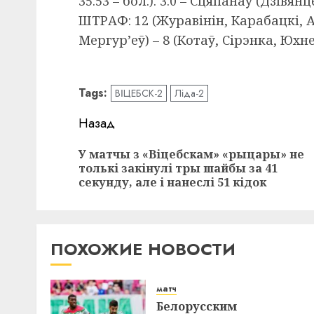
35.53 – бол.). 3:0 – Сцяпанаў (Дзівян
ШТРАФ: 12 (Журавінін, Карабацкі, А
Мергур’еў) – 8 (Котаў, Сірэнка, Юхне
Tags:
ВІЦЕБСК-2
Ліда-2
Навигация
Назад
записи
У матчы з «Віцебскам» «рыцары» не
толькі закінулі тры шайбы за 41
секунду, але і нанеслі 51 кідок
ПОХОЖИЕ НОВОСТИ
матч
Белорусским