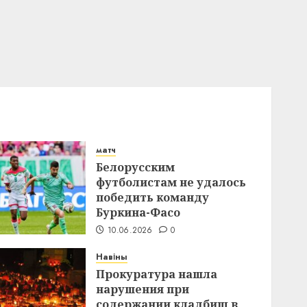
матч
Белорусским
футболистам не удалось
победить команду
Буркина-Фасо
10.06.2026
0
Навіны
Прокуратура нашла
нарушения при
содержании кладбищ в