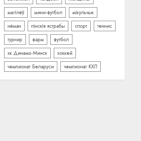
магілёў
мини-футбол
мікульчык
нёман
пінскія ястрабы
спорт
теннис
турнир
фарм
футбол
хк Динамо-Минск
хоккей
чемпионат Беларуси
чемпионат КХЛ