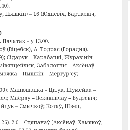
40).
, Пышкін) – 16 (Юхневіч, Барткевіч,
)
 Пачатак – у 13.00.
оў (Віцебск), А. Тодрас (Горадня).
19); Сідарук – Карабацкі, Журавінін –
зівянцейчык, Забалотны – Аксёнаў –
рмажка – Пышкін – Мергур’еў;
60.00); Мацюшэнка – Цітук, Шумейка –
іч; Маёраў – Векавішчаў – Будзевіч;
айдук – Смычкоў; Котаў, Швец,
26). 2:0 – Сцяпанаў (Аксёнаў, Хамякоў,