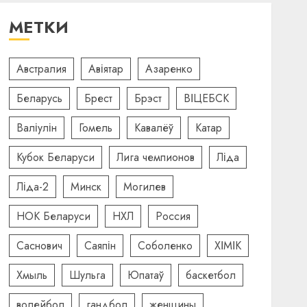
МЕТКИ
Австралия
Авіятар
Азаренко
Беларусь
Брест
Брэст
ВІЦЕБСК
Валіулін
Гомель
Кавалёў
Катар
Кубок Беларуси
Лига чемпионов
Ліда
Ліда-2
Минск
Могилев
НОК Беларуси
НХЛ
Россия
Саснович
Саяпін
Соболенко
ХІМІК
Хмыль
Шульга
Юпатаў
баскетбол
волейбол
гандбол
женщины