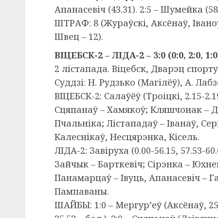
Апанасевіч (43.31). 2:5 – Шумейка (58.
ШТРАФ: 8 (Жураўскі, Аксёнаў, Іваноў
Швец – 12).
ВІЦЕБСК-2 – ЛІДА-2 – 3:0 (0:0, 2:0, 1:0
2 лістапада. Віцебск, Дварэц спорту.
Суддзі: Н. Рудзько (Магілёў), А. Лабз
ВІЦЕБСК-2: Салаўёў (Троіцкі, 2.15-2.
Сцяпанаў – Хамякоў; Кляшчонак – Д
Пчальніка; Лістападаў – Іванаў, Се
Калеснікаў, Несцярэнка, Кісель.
ЛІДА-2: Завіруха (0.00-56.15, 57.53-
Зайчык – Барткевіч; Сірэнка – Юхнев
Панамарцаў – Івуць, Апанасевіч – Г
Пампаваны.
ШАЙБЫ: 1:0 – Мергур’еў (Аксёнаў, 25.