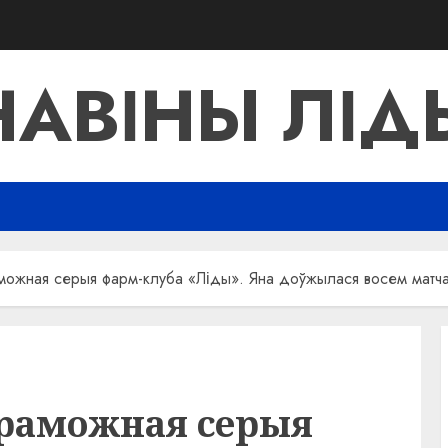
НАВІНЫ ЛІД
можная серыя фарм-клуба «Ліды». Яна доўжылася восем матч
раможная серыя