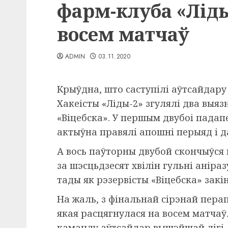
фарм-клуба «Лід
восем матчаў
ADMIN
03.11.2020
Крыўдна, што саступілі аўтсайдар
Хакеісты «Ліды-2» згулялі два выя
«Віцебска». У першым двубоі падап
актыўна правялі апошні перыяд і да
А вось паўторны двубой скончыўся
за шэсцьдзесят хвілін гульні аніраз
тады як рэзервісты «Віцебска» закі
На жаль, з фінальнай сірэнай пера
якая расцягнулася на восем матчаў
каманду аўтсайдар
вышэйшай
лігі.