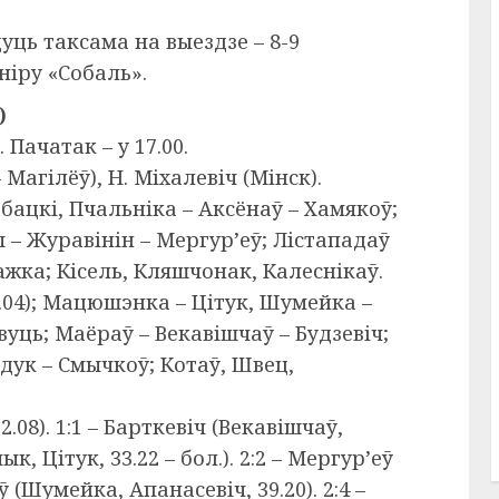
ць таксама на выездзе – 8-9
ніру «Собаль».
)
 Пачатак – у 17.00.
 Магілёў), Н. Міхалевіч (Мінск).
абацкі, Пчальніка – Аксёнаў – Хамякоў;
– Журавінін – Мергур’еў; Лістападаў
ажка; Кісель, Кляшчонак, Калеснікаў.
3.04); Мацюшэнка – Цітук, Шумейка –
вуць; Маёраў – Векавішчаў – Будзевіч;
йдук – Смычкоў; Котаў, Швец,
08). 1:1 – Барткевіч (Векавішчаў,
ык, Цітук, 33.22 – бол.). 2:2 – Мергур’еў
аў (Шумейка, Апанасевіч, 39.20). 2:4 –