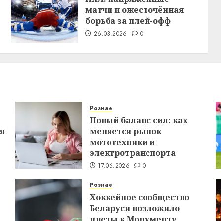
матчи и ожесточённая
борьба за плей-офф
26.03.2026
0
Рознае
Новый баланс сил: как
ся
меняется рынок
мототехники и
электротранспорта
17.06.2026
0
Рознае
Хоккейное сообщество
Беларуси возложило
цветы к Монументу