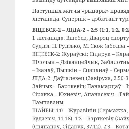
Наступныя матчы «рыцары» правяду
лістапада. Супернік – дэбютант тур
ВІЦЕБСК-2 – ЛІДА-2 – 2:5 (1:1, 1:2, 0:2
1 лістапада. Віцебск, Дварэц спорту.
Суддзі: Н. Рудзько, М. Скок (абодва –
ВІЦЕБСК-2: Жураўскі; Сідарук – Кар
Шчочын – Дзівянцейчык, Забалотны 
– Іванаў, Пышкін – Сцяпанаў – Серм
ЛІДА-2: Даўгалевец (Завіруха, 2.50-
Зайчык – Барткевіч; Панамарцаў – І
Сірэнка – Юхневіч, Апанасевіч – Га
Пампаваны.
ШАЙБЫ: 1:0 – Журавінін (Сермажка, 2.
Будзевіч, 11.18). 1:2 – Барткевіч (Зайч
(Сцяпанаў, Сідарук, 37.12). 2:3 – Кот