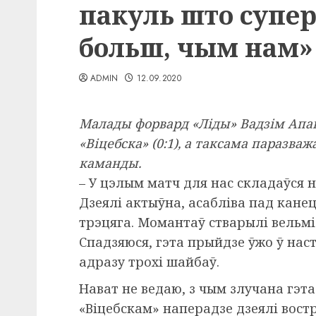
пакуль што супе
больш, чым нам»
ADMIN
12.09.2020
Малады форвард «Ліды» Вадзім Апан
«Віцебска» (0:1), а таксама паразва
каманды.
– У цэлым матч для нас складаўся ня
Дзеялі актыўна, асабліва пад канец
трэцяга. Момантаў стварылі вельмі
Спадзяюся, гэта прыйдзе ўжо ў на
адразу трохі шайбаў.
Нават не ведаю, з чым злучана гэта
«Віцебскам» наперадзе дзеялі вост