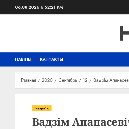
Перейти
06.08.2026
6:52:22 PM
к
содержимому
НАВІНЫ
КАНТАКТЫ
Главная
2020
Сентябрь
12
Вадзім Апанасев
Інтэрв'ю
Вадзім Апанасеві