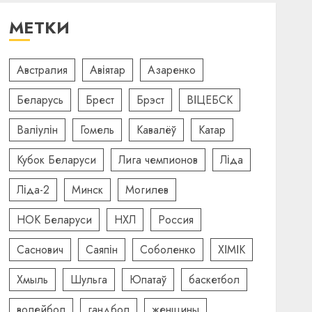
МЕТКИ
Австралия
Авіятар
Азаренко
Беларусь
Брест
Брэст
ВІЦЕБСК
Валіулін
Гомель
Кавалёў
Катар
Кубок Беларуси
Лига чемпионов
Ліда
Ліда-2
Минск
Могилев
НОК Беларуси
НХЛ
Россия
Саснович
Саяпін
Соболенко
ХІМІК
Хмыль
Шульга
Юпатаў
баскетбол
волейбол
гандбол
женщины