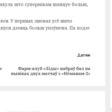
пакуль што супернікам шанцуе больш,
кея. У першых зменах усё яшчэ
нуся дзеяць больш упэўнена. Па ходзе
Далее
е
Фарм-клуб «Ліды» набраў бал па
Предыдущая
Следующая
выніках двух матчаў з «Нёманам-2»
запись:
запись: