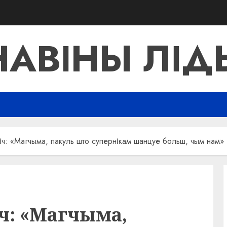
НАВІНЫ ЛІД
іч: «Магчыма, пакуль што супернікам шанцуе больш, чым нам»
ч: «Магчыма,