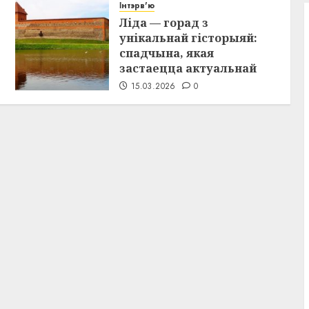
Інтэрв'ю
Ліда — горад з
унікальнай гісторыяй:
спадчына, якая
застаецца актуальнай
15.03.2026
0