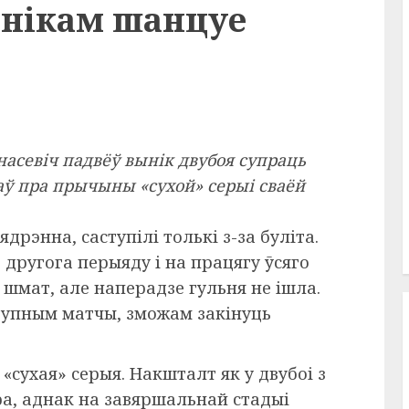
рнікам шанцуе
асевіч падвёў вынік двубоя супраць
жаў пра прычыны «сухой» серыі сваёй
дрэнна, саступілі толькі з-за буліта.
 другога перыяду і на працягу ўсяго
 шмат, але наперадзе гульня не ішла.
ступным матчы, зможам закінуць
 «сухая» серыя. Накшталт як у двубоі з
ра, аднак на завяршальнай стадыі