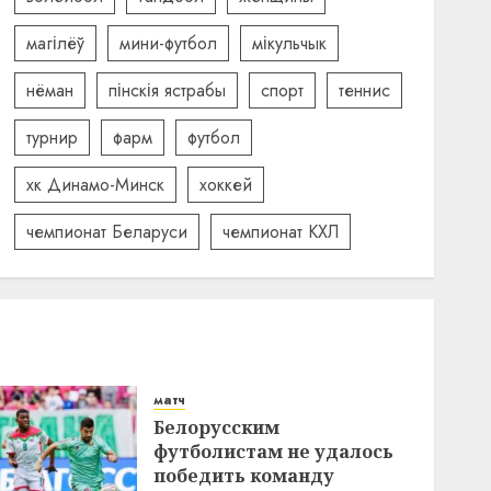
магілёў
мини-футбол
мікульчык
нёман
пінскія ястрабы
спорт
теннис
турнир
фарм
футбол
хк Динамо-Минск
хоккей
чемпионат Беларуси
чемпионат КХЛ
матч
Белорусским
футболистам не удалось
победить команду