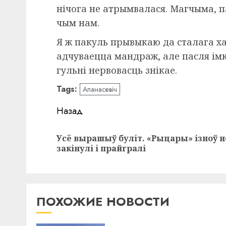
нічога не атрымвалася. Магчыма, 
чым нам.
Я ж пакуль прывыкаю да сталага ха
адчуваецца мандраж, але пасля імк
гульні нервовасць знікае.
Tags:
Апанасевіч
Навигация
Назад
записи
Усё вырашыў буліт. «Рыцары» ізноў н
закінулі і прайгралі
ПОХОЖИЕ НОВОСТИ