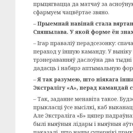
прыцягвацца да матчаў за асноўну
сфармуем чацвёртае звяно.
– Прыемнай навінай стала вяртан
Спяшылава. У якой форме ён зна
– Ігар праваліў перадсезонку: спач
пераход у іншую каманду. У выніку 
трэнераванняў даслоўна два тыдні 
дадасць і набярэ аптымальную фор
– Я так разумею, што ніякага інш
Экстралігу «А», перад камандай 
– Так, заданне менавіта такое. Буд
прыкласці ўсе высілкі, каб выканац
Але Экстраліга «Б» цяпер падраўнав
былі выяўныя лідары і выяўныя аўт
паказалі, што нашы супернікі пры