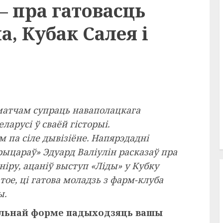
– пра гатовасць
а, Кубак Салея і
 матчам супраць наваполацкага
ларусі ў сваёй гісторыі.
 па сіле дывізіёне. Напярэдадні
рыцараў» Эдуард Валіулін расказаў пра
ніру, ацаніў выступ «Ліды» у Кубку
тое, ці гатова моладзь з фарм-клуба
ы.
мальнай форме падыходзяць вашы