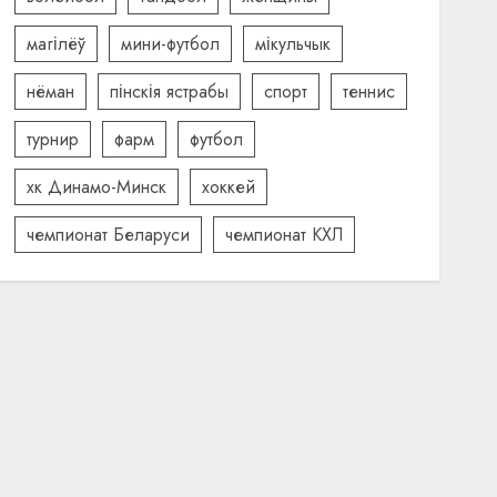
магілёў
мини-футбол
мікульчык
нёман
пінскія ястрабы
спорт
теннис
турнир
фарм
футбол
хк Динамо-Минск
хоккей
чемпионат Беларуси
чемпионат КХЛ