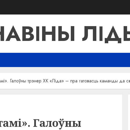
НАВІНЫ ЛІД
мі». Галоўны трэнер ХК «Ліда» – пра гатовасць каманды да с
тамі». Галоўны