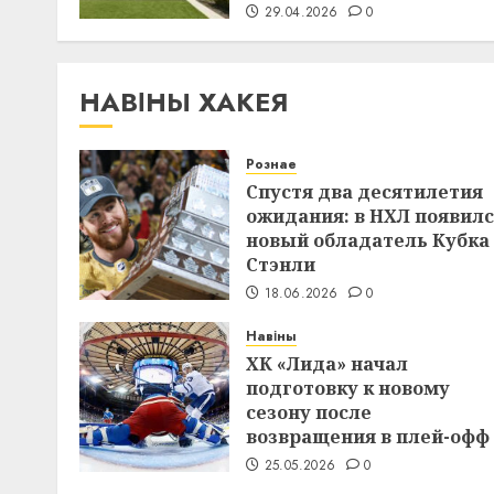
29.04.2026
0
НАВІНЫ ХАКЕЯ
Рознае
Спустя два десятилетия
ожидания: в НХЛ появил
новый обладатель Кубка
Стэнли
18.06.2026
0
Навіны
ХК «Лида» начал
подготовку к новому
сезону после
возвращения в плей-офф
25.05.2026
0