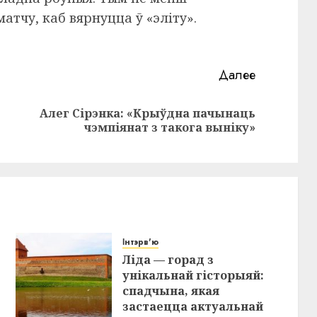
тчу, каб вярнуцца ў «эліту».
Далее
Алег Сірэнка: «Крыўдна пачынаць
Предыдущая
Следующая
чэмпіянат з такога выніку»
запись:
запись:
Інтэрв'ю
Ліда — горад з
унікальнай гісторыяй:
спадчына, якая
застаецца актуальнай