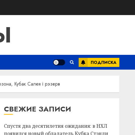
Ы
ПОДПИСКА
езона, Кубак Салея і рэзерв
СВЕЖИЕ ЗАПИСИ
Спустя два десятилетия ожидания: в НХЛ
появился новый обладатель Кубка Стэнли