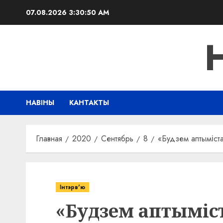
Перейти
07.08.2026
3:30:51 AM
к
содержимому
НАВІНЫ
КАНТАКТЫ
Главная
2020
Сентябрь
8
«Будзем аптыміста
Інтэрв'ю
«Будзем аптыміс