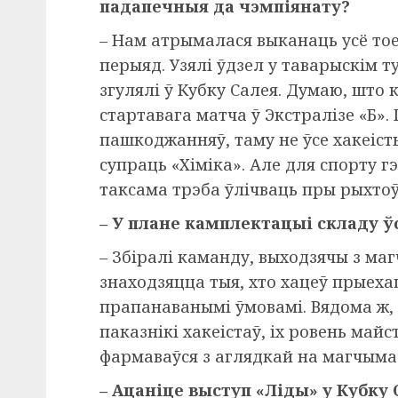
падапечныя да чэмпіянату?
– Нам атрымалася выканаць усё тое
перыяд. Узялі ўдзел у таварыскім т
згулялі ў Кубку Салея. Думаю, што
стартавага матча ў Экстралізе «Б».
пашкоджанняў, таму не ўсе хакеісты
супраць «Хіміка». Але для спорту гэ
таксама трэба ўлічваць пры рыхтоў
– У плане камплектацыі складу ў
– Збіралі каманду, выходзячы з ма
знаходзяцца тыя, хто хацеў прыехаць
прапанаванымі ўмовамі. Вядома ж, 
паказнікі хакеістаў, іх ровень майс
фармаваўся з аглядкай на магчымас
– Ацаніце выступ «Ліды» у Кубку 