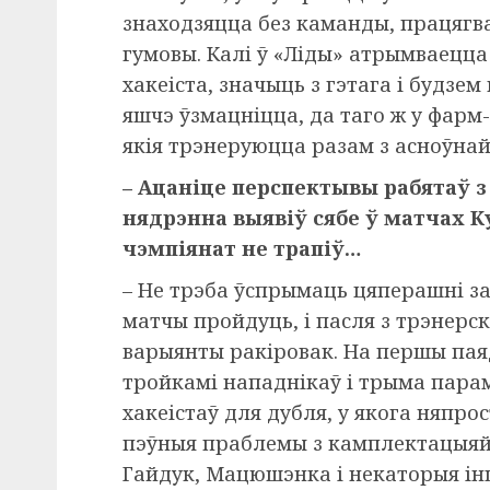
знаходзяцца без каманды, працягв
гумовы. Калі ў «Ліды» атрымваецца
хакеіста, значыць з гэтага і будзем
яшчэ ўзмацніцца, да таго ж у фарм-
якія трэнеруюцца разам з асноўна
– Ацаніце перспектывы рабятаў з
нядрэнна выявіў сябе ў матчах Ку
чэмпіянат не трапіў…
– Не трэба ўспрымаць цяперашні за
матчы пройдуць, і пасля з трэнер
варыянты ракіровак. На першы пая
тройкамі нападнікаў і трыма парам
хакеістаў для дубля, у якога няпрос
пэўныя праблемы з камплектацыяй 
Гайдук, Мацюшэнка і некаторыя інш