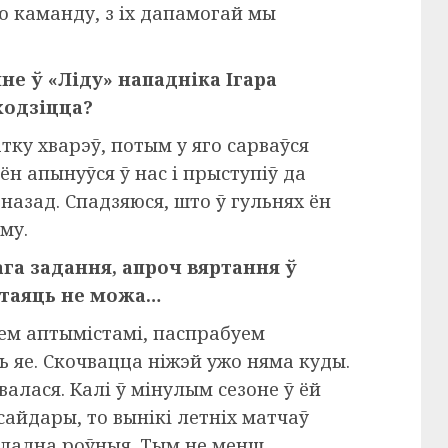
ю каманду, з іх дапамогай мы
не ў «Ліду» нападніка Ігара
ходзіцца?
атку хварэў, потым у яго сарваўся
ён апынуўся ў нас і прыступіў да
назад. Спадзяюся, што ў гульнях ён
му.
ага задання, апроч вяртання ў
стаяць не можа…
зем аптымістамі, паспрабуем
ь яе. Скочвацца ніжэй ужо няма куды.
алася. Калі ў мінулым сезоне ў ёй
сайдары, то вынікі летніх матчаў
кладна роўныя. Тым не менш