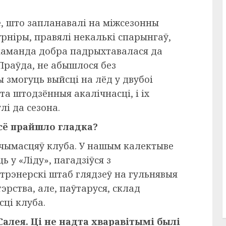
, што запланавалі на міжсезонны
урніры, правялі некалькі спарынгаў,
 каманда добра падрыхтавалася да
 Праўда, не абышлося без
 змогуць выйсці на лёд у двубоі
та штодзённыя акалічнасці, і іх
лі да сезона.
сё прайшло гладка?
гчымасцяў клуба. У нашым калектыве
 у «Ліду», пагадзіўся з
трэнерскі штаб глядзеў на гульнявыя
тэрства, але, паўтаруся, склад
ці клуба.
Салея. Ці не надта хваравітымі былі