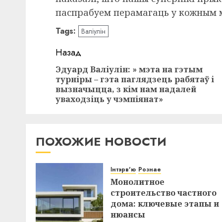
паспрабуем перамагаць у кожным ма
Tags:
Валіулін
Навигация
Назад
записи
Эдуард Валіулін: » мэта на гэтым
турніры – гэта паглядзець рабятаў і
вызначыцца, з кім нам надалей
уваходзіць у чэмпіянат»
ПОХОЖИЕ НОВОСТИ
Інтэрв'ю
Рознае
Монолитное
строительство частного
дома: ключевые этапы и
нюансы