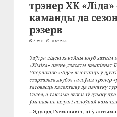
трэнер ХК «Ліда» 
каманды да сезон
рэзерв
ADMIN
08.09.2020
Заўтра лідскі хакейны клуб хатнім
«Хіміка» пачне дзясяты чэмпіянат Бе
Упершыню «Ліда» выступіць у другім
стартавага двубоя галоўны трэнер «
гатовасць калектыву да пачатку тур
Салея, а таксама выказаў думку пра 
ўмацаваць шэрагі асноўнай каманд
– Эдуард Гусманавіч, ці ў апты