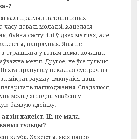
ва»?
ацягвалі прагляд патэнцыйных
а часу давалі моладзі. Хацелася
к, буйна саступілі ў двух матчах, але
акеісты, папраўныя. Яны не
га страшнага ў гэтым няма, хочацца
заўважна менш. Другое, не ўсе гульцы
 Нехта прапусціў некалькі сустрэч па
-за мікратраўмаў. Імкнуліся даць
е пагаршаць пашкоджання. Спадзяюся,
ць моладзі годна ўвайсці ў
ную баявую адзінку.
адзін хакеіст. Ці не мала,
аваныя гульцы?
сці клуба. Хакеісты, якія цяпер