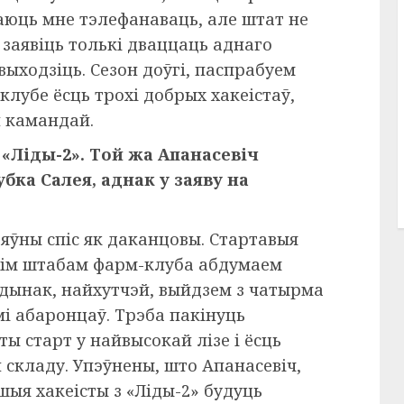
аюць мне тэлефанаваць, але штат не
 заявіць толькі дваццаць аднаго
 выходзіць. Сезон доўгі, паспрабуем
клубе ёсць трохі добрых хакеістаў,
й камандай.
 «Ліды-2». Той жа Апанасевіч
бка Салея, аднак у заяву на
яўны спіс як даканцовы. Стартавыя
скім штабам фарм-клуба абдумаем
дынак, найхутчэй, выйдзем з чатырма
і абаронцаў. Трэба пакінуць
ты старт у найвысокай лізе і ёсць
складу. Упэўнены, што Апанасевіч,
ыя хакеісты з «Ліды-2» будуць