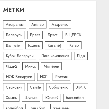
МЕТКИ
Австралия
Авіятар
Азаренко
Беларусь
Брест
Брэст
ВІЦЕБСК
Валіулін
Гомель
Кавалёў
Катар
Кубок Беларуси
Лига чемпионов
Ліда
Ліда-2
Минск
Могилев
НОК Беларуси
НХЛ
Россия
Саснович
Саяпін
Соболенко
ХІМІК
Хмыль
Шульга
Юпатаў
баскетбол
волейбол
гандбол
женщины