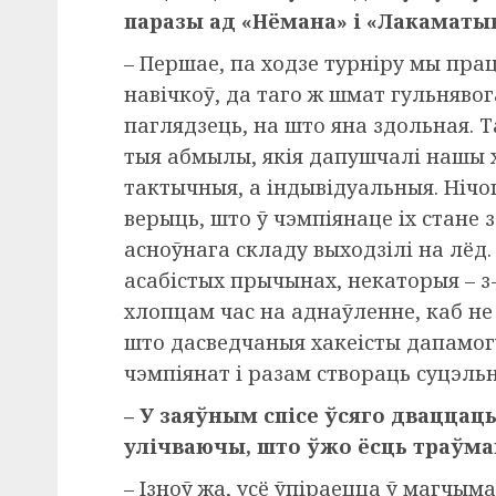
паразы ад «Нёмана» і «Лакаматы
– Першае, па ходзе турніру мы пр
навічкоў, да таго ж шмат гульнявог
паглядзець, на што яна здольная. Та
тыя абмылы, якія дапушчалі нашы х
тактычныя, а індывідуальныя. Нічо
верыць, што ў чэмпіянаце іх стане 
асноўнага складу выходзілі на лёд.
асабістых прычынах, некаторыя – з
хлопцам час на аднаўленне, каб н
што дасведчаныя хакеісты дапамогу
чэмпіянат і разам створаць суцэль
– У заяўным спісе ўсяго дваццаць 
улічваючы, што ўжо ёсць траўм
– Ізноў жа, усё ўпіраецца ў магчыма