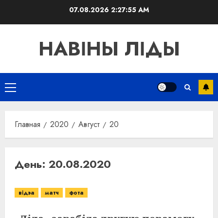
Перейти
07.08.2026
2:27:55 AM
к
содержимому
НАВІНЫ ЛІДЫ
Основное
меню
Главная
2020
Август
20
День:
20.08.2020
відэа
матч
фота