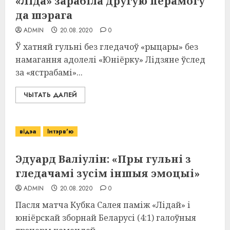
«Ліда» зарабіла другую перамогу
да шэрага
ADMIN
20.08.2020
0
Ў хатняй гульні без гледачоў «рыцары» без
намагання адолелі «Юніёрку» Лідзяне ўслед
за «ястрабамі»...
ЧЫТАТЬ ДАЛЕЙ
відэа
Інтэрв'ю
Эдуард Валіулін: «Пры гульні з
гледачамі зусім іншыя эмоцыі»
ADMIN
20.08.2020
0
Пасля матча Кубка Салея паміж «Лідай» і
юніёрскай зборнай Беларусі (4:1) галоўныя