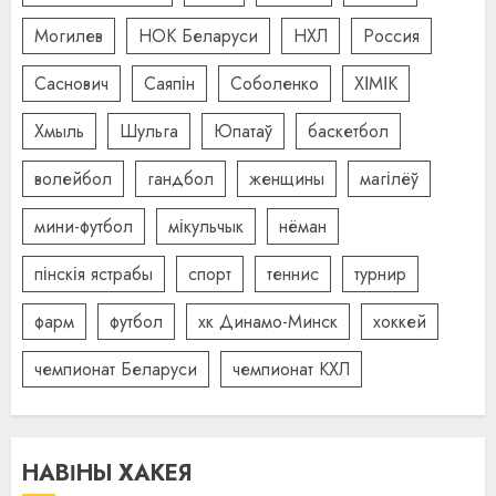
Могилев
НОК Беларуси
НХЛ
Россия
Саснович
Саяпін
Соболенко
ХІМІК
Хмыль
Шульга
Юпатаў
баскетбол
волейбол
гандбол
женщины
магілёў
мини-футбол
мікульчык
нёман
пінскія ястрабы
спорт
теннис
турнир
фарм
футбол
хк Динамо-Минск
хоккей
чемпионат Беларуси
чемпионат КХЛ
НАВІНЫ ХАКЕЯ