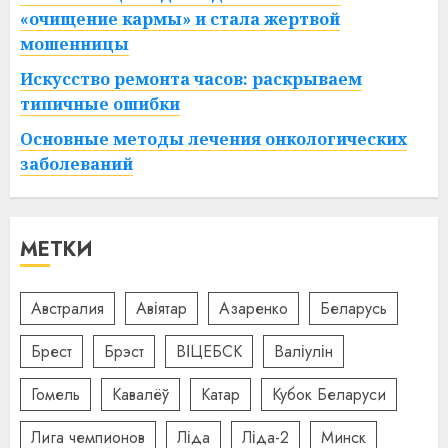
«очищение кармы» и стала жертвой
мошенницы
Искусство ремонта часов: раскрываем
типичные ошибки
Основные методы лечения онкологических
заболеваний
МЕТКИ
Австралия
Авіятар
Азаренко
Беларусь
Брест
Брэст
ВІЦЕБСК
Валіулін
Гомель
Кавалёў
Катар
Кубок Беларуси
Лига чемпионов
Ліда
Ліда-2
Минск