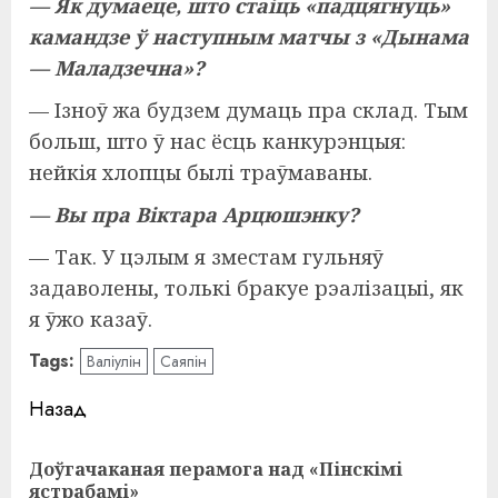
— Як думаеце, што стаіць «падцягнуць»
камандзе ў наступным матчы з «Дынама
— Маладзечна»?
— Ізноў жа будзем думаць пра склад. Тым
больш, што ў нас ёсць канкурэнцыя:
нейкія хлопцы былі траўмаваны.
— Вы пра Віктара Арцюшэнку?
— Так. У цэлым я зместам гульняў
задаволены, толькі бракуе рэалізацыі, як
я ўжо казаў.
Tags:
Валіулін
Саяпін
Навигация
Назад
записи
Доўгачаканая перамога над «Пінскімі
Пр
ястрабамі»