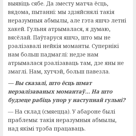
выявіць сябе. Да зместу матча ёсць,
вядома, пытанні: мы здзяйснялі такія
неразумныя абмылы, але гэта яшчэ летні
хакей. Гульня атрымалася, я думаю,
вясёлай. Паўтаруся яшчэ, што мы не
рэалізавалі нейкія моманты. Супернікі
нам больш падмаглі: недзе нам
атрымалася рэалізаваць там, дзе яны не
змаглі. Нам, хутчэй, больш павезла.
— Вы сказалі, што ёсць шмат
нерэалізаваных момантаў… На што
будзеце рабіць упор у наступнай гульні?
— На склад (смяецца). У абароне былі
праблемы: такія неразумныя абмылы,
над якімі трэба працаваць.