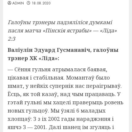
ADMIN
18.08.2020
Галоўны трэнеры падзяліліся думкамі
пасля матча «Пінскія ястрабы» — «Ліда»
2:3
Валіулін Эдуард Гусманавіч, галоўны
трэнер ХК «Ліда»:
— Сёння гульня атрымалася баявая,
цікавая і стабільная. Момантаў было
шмат, у нейкіх супернік нас пераігрываў.
Ёсць, як той казаў, над чым працаваць. У
гэтай гульні мы хацелі праверыць ровень
новых гульцоў. Мы ўзялі 6 маладых
хлопцаў: 3 з іх 2002 гады нараджэння і
яшчэ 3 — 2001. Далі шанец ім згуляць і