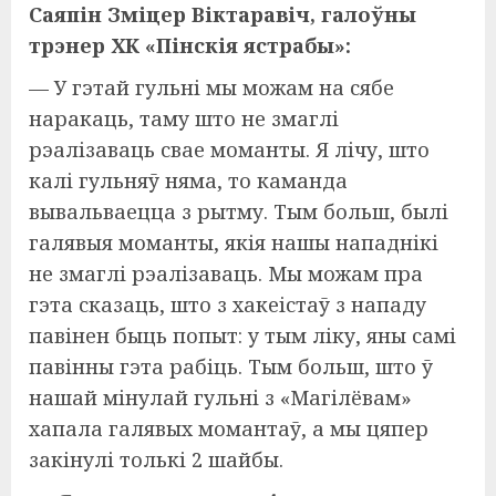
Саяпін Зміцер Віктаравіч, галоўны
трэнер ХК «Пінскія ястрабы»:
— У гэтай гульні мы можам на сябе
наракаць, таму што не змаглі
рэалізаваць свае моманты. Я лічу, што
калі гульняў няма, то каманда
вывальваецца з рытму. Тым больш, былі
галявыя моманты, якія нашы нападнікі
не змаглі рэалізаваць. Мы можам пра
гэта сказаць, што з хакеістаў з нападу
павінен быць попыт: у тым ліку, яны самі
павінны гэта рабіць. Тым больш, што ў
нашай мінулай гульні з «Магілёвам»
хапала галявых момантаў, а мы цяпер
закінулі толькі 2 шайбы.