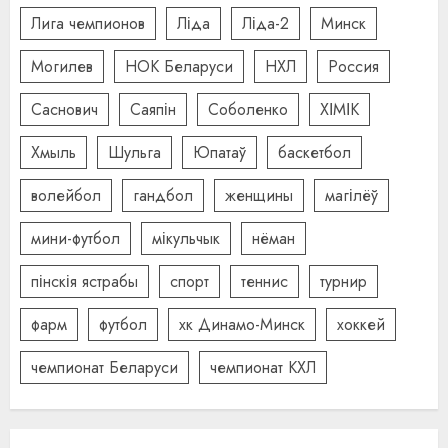
Лига чемпионов
Ліда
Ліда-2
Минск
Могилев
НОК Беларуси
НХЛ
Россия
Саснович
Саяпін
Соболенко
ХІМІК
Хмыль
Шульга
Юпатаў
баскетбол
волейбол
гандбол
женщины
магілёў
мини-футбол
мікульчык
нёман
пінскія ястрабы
спорт
теннис
турнир
фарм
футбол
хк Динамо-Минск
хоккей
чемпионат Беларуси
чемпионат КХЛ