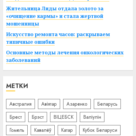
Жительница Лиды отдала золото за
«очищение кармы» и стала жертвой
мошенницы
Искусство ремонта часов: раскрываем
типичные ошибки
Основные методы лечения онкологических
заболеваний
МЕТКИ
Австралия
Авіятар
Азаренко
Беларусь
Брест
Брэст
ВІЦЕБСК
Валіулін
Гомель
Кавалёў
Катар
Кубок Беларуси