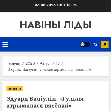
Перейти
06.08.2026
10:11:13 PM
к
содержимому
НАВІНЫ ЛІДЫ
Основное
меню
Главная
2020
Август
18
Эдуард Валіулін: «Гульня атрымалася вясёлай»
Інтэрв'ю
Эдуард Валіулін: «Гульня
атрымалася вясёлай»