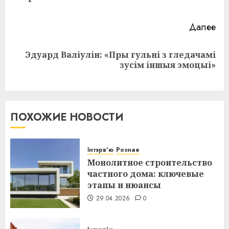
за
Далее
Эдуард Валіулін: «Пры гульні з гледачамі
Следующая
зусім іншыя эмоцыі»
запись:
ПОХОЖИЕ НОВОСТИ
Інтэрв'ю
Рознае
Монолитное строительство
частного дома: ключевые
этапы и нюансы
29.04.2026
0