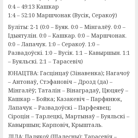
0:4 – 49:13 Кашкар
1:4 – 52:10 Маршчонак (Вусік, Серакоў)
Буліты: 2-1 (0:0 – Буяк. 0:0 – Мінгалёў. 0:0 –
Ідыятулін. 0:0 – Кашкар. 0:0 – Маршчонак.
0:0 – Лапачук. 1:0 – Серакоў. 1:0 –
Развадоўскі. 1:0 – Вусік. 1:1 – Кавыршын. 1:1
– Буяльскі. 2:1 – Тарасевіч)
ЮНАЦТВА: Гасцінцаў (Зінавенка); Нагачоў
– Антонаў, Стэфановіч – Дрозд (да) –
Мінгалёў; Таталін – Вінаградаў, Цюцяеў –
Кашкар – Бойка; Казакевіч – Парфянюк,
Лапачук – Развадоўскі – Парфеявец;
Сіроцін – Тарлецкі, Мартынаў – Буяльскі –
Кавыршын; Карповіч, Крышталь.
ЛІДА: Палякоў (Шалесны); Тарасевіч –