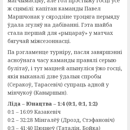
магчымасцяў, але гол прэстыжу госці ўсё
ж сцямілі: капітан каманды Павел
Маршчонак у сярэдзіне трэцяга перыяду
ўдала згуляў на дабіванні. Гэта шайба
стала першай для «рыцараў» у матчах
бягучай міжсезоннасці.
Па рэгламенце турніру, пасля завяршэнні
асноўнага часу каманды правялі серыю
булітаў, і тут мацней апынуліся ўжо госці,
якія выканалі дзве ўдалыя спробы
(Серакоў, Тарасевіч) супраць адной у
мінчукоў (Кавыршын).
Ліда – Юнацтва – 1:4 (0:1, 0:1, 1:2)
0:1 – 16:09 Казакевіч
0:2 – 32:28 Мінгалёў (Дрозд, Стэфановіч)
0:3 – 41:40 Цюцяеў (Таталін, Бойка)