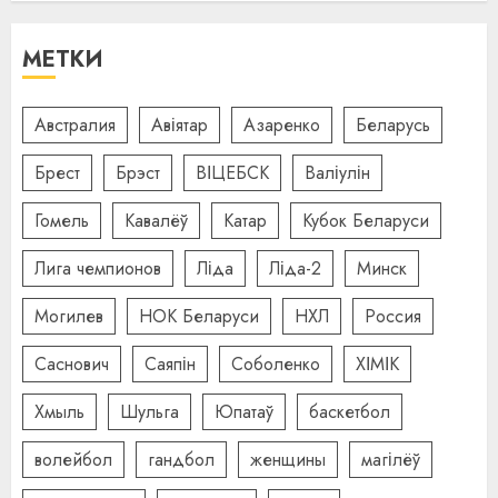
МЕТКИ
Австралия
Авіятар
Азаренко
Беларусь
Брест
Брэст
ВІЦЕБСК
Валіулін
Гомель
Кавалёў
Катар
Кубок Беларуси
Лига чемпионов
Ліда
Ліда-2
Минск
Могилев
НОК Беларуси
НХЛ
Россия
Саснович
Саяпін
Соболенко
ХІМІК
Хмыль
Шульга
Юпатаў
баскетбол
волейбол
гандбол
женщины
магілёў