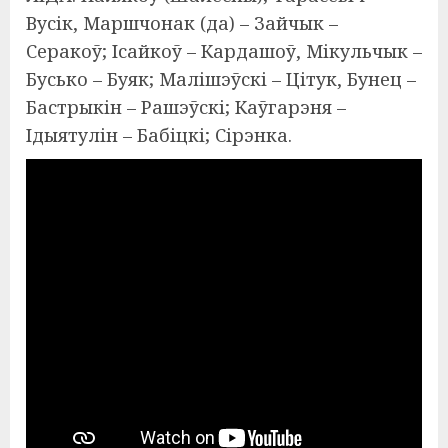
Вусік, Маршчонак (да) – Зайчык –
Серакоў; Ісайкоў – Кардашоў, Мікульчык –
Бусько – Буяк; Малішэўскі – Цітук, Бунец –
Бастрыкін – Рашэўскі; Каўгарэня –
Ідыятулін – Бабіцкі; Сірэнка.