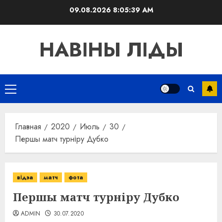
Перейти
09.08.2026
8:05:39 AM
к
содержимому
НАВІНЫ ЛІДЫ
Основное
меню
Главная
2020
Июль
30
Першы матч турніру Дубко
відэа
матч
фота
Першы матч турніру Дубко
ADMIN
30.07.2020