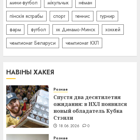
мини-футбол
мікульчык
нёман
пінскія ястрабы
спорт
теннис
турнир
фарм
футбол
хк Динамо-Минск
хоккей
чемпионат Беларуси
чемпионат КХЛ
НАВІНЫ ХАКЕЯ
Рознае
Спустя два десятилетия
ожидания: в НХЛ появился
новый обладатель Кубка
Стэнли
18.06.2026
0
Рознае