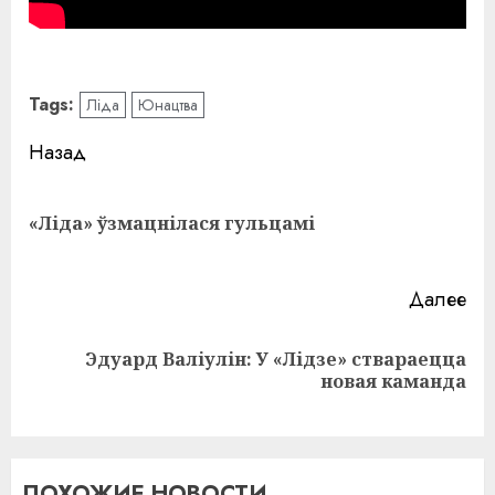
Tags:
Ліда
Юнацтва
Навигация
Назад
записи
Пр
«Ліда» ўзмацнілася гульцамі
за
Далее
Эдуард Валіулін: У «Лідзе» ствараецца
Следующая
новая каманда
запись:
ПОХОЖИЕ НОВОСТИ