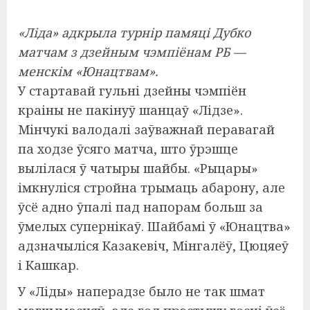
«Ліда» адкрыла турнір памяці Дубко
матчам з дзейным чэмпіёнам РБ —
менскім «Юнацтвам».
У стартавай гульні дзейны чэмпіён
краіны не пакінуў шанцаў «Лідзе».
Мінчукі валодалі заўважнай перавагай
па ходзе ўсяго матча, што ўрэшце
вылілася ў чатыры шайбы. «Рыцары»
імкнуліся стройна трымаць абарону, але
ўсё адно ўпалі пад напорам больш за
ўмелых супернікаў. Шайбамі ў «Юнацтва»
адзначыліся Казакевіч, Мінгалёў, Цюцяеў
і Кашкар.
У «Ліды» наперадзе было не так шмат