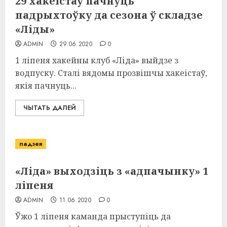
29 хакеістаў пачнуць
падрыхтоўку да сезона ў складзе
«Ліды»
ADMIN
29.06.2020
0
1 ліпеня хакейны клуб «Ліда» выйдзе з
водпуску. Сталі вядомы прозвішчы хакеістаў,
якія пачнуць...
ЧЫТАТЬ ДАЛЕЙ
падзея
«Ліда» выходзіць з «адпачынку» 1
ліпеня
ADMIN
11.06.2020
0
Ўжо 1 ліпеня каманда прыступіць да