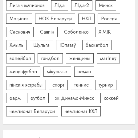
Лига чемпионов
Ліда
Ліда-2
Минск
Могилев
НОК Беларуси
НХЛ
Россия
Саснович
Саяпін
Соболенко
ХІМІК
Хмыль
Шульга
Юпатаў
баскетбол
волейбол
гандбол
женщины
магілёў
мини-футбол
мікульчык
нёман
пінскія ястрабы
спорт
теннис
турнир
фарм
футбол
хк Динамо-Минск
хоккей
чемпионат Беларуси
чемпионат КХЛ