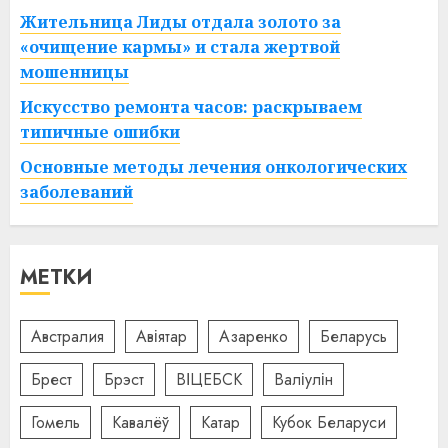
Жительница Лиды отдала золото за
«очищение кармы» и стала жертвой
мошенницы
Искусство ремонта часов: раскрываем
типичные ошибки
Основные методы лечения онкологических
заболеваний
МЕТКИ
Австралия
Авіятар
Азаренко
Беларусь
Брест
Брэст
ВІЦЕБСК
Валіулін
Гомель
Кавалёў
Катар
Кубок Беларуси