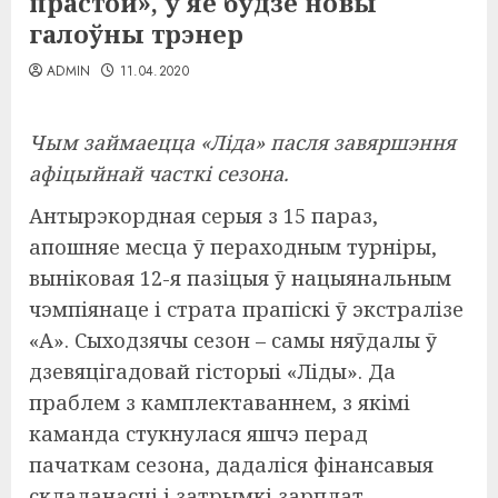
прастой», у яе будзе новы
галоўны трэнер
ADMIN
11.04.2020
Чым займаецца «Ліда» пасля завяршэння
афіцыйнай часткі сезона.
Антырэкордная серыя з 15 параз,
апошняе месца ў пераходным турніры,
выніковая 12-я пазіцыя ў нацыянальным
чэмпіянаце і страта прапіскі ў экстралізе
«А». Сыходзячы сезон – самы няўдалы ў
дзевяцігадовай гісторыі «Ліды». Да
праблем з камплектаваннем, з якімі
каманда стукнулася яшчэ перад
пачаткам сезона, дадаліся фінансавыя
складанасці і затрымкі зарплат.