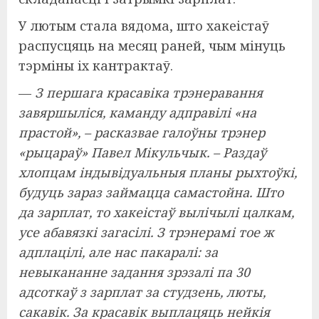
У лютым стала вядома, што хакеістаў
распусцяць на месяц раней, чым мінуць
тэрміны іх кантрактаў.
—
З першага красавіка трэнеравання
завяршыліся, каманду адправілі «на
прастой», – расказвае галоўны трэнер
«рыцараў» Павел Мікульчык. – Раздаў
хлопцам індывідуальныя планы рыхтоўкі,
будуць зараз займацца самастойна. Што
да зарплат, то хакеістаў вылічылі цалкам,
усе абавязкі загасілі. З трэнерамі тое ж
адплацілі, але нас пакаралі: за
невыкананне задання зрэзалі па 30
адсоткаў з зарплат за студзень, люты,
сакавік. За красавік выплацяць нейкія