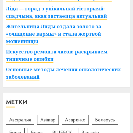
Ліда — горад з унікальнай гісторыяй:
спадчына, якая застаецца актуальнай
Жительница Лиды отдала золото за
«очищение кармы» и стала жертвой
мошенницы
Искусство ремонта часов: раскрываем
типичные ошибки
Основные методы лечения онкологических
заболеваний
МЕТКИ
Австралия
Авіятар
Азаренко
Беларусь
Брест
Брэст
ВІЦЕБСК
Валіулін