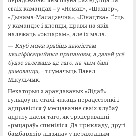
перадсезонкі яны пэўна раз’едуцца па
сваіх камандах – ў «Нёман», «Шахцёр»,
«Дынама-Маладзечна», «Юнацтва». Ёсць
ў камандзе і хлопцы, правы на якіх
належаць «рыцарам», але іх мала.
—
Клуб можа зрабіць хакеістам
кваліфікацыйныя прапановы, а далей усё
будзе залежаць ад таго, на чым бакі
дамовяцца,
– тлумачыць Павел
Мікульчык.
Некаторыя з арандаваных «Лідай»
гульцоў не сталі чакаць перадсезонкі і
адправіліся ў месцаванне сваіх клубаў
адразу пасля таго, як трэнераванні
«рыцараў» спыніліся. Да прыкладу, другі
бамбардзір лідзянаў ў пераходным