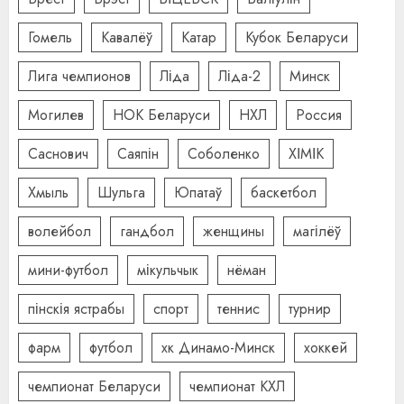
Гомель
Кавалёў
Катар
Кубок Беларуси
Лига чемпионов
Ліда
Ліда-2
Минск
Могилев
НОК Беларуси
НХЛ
Россия
Саснович
Саяпін
Соболенко
ХІМІК
Хмыль
Шульга
Юпатаў
баскетбол
волейбол
гандбол
женщины
магілёў
мини-футбол
мікульчык
нёман
пінскія ястрабы
спорт
теннис
турнир
фарм
футбол
хк Динамо-Минск
хоккей
чемпионат Беларуси
чемпионат КХЛ