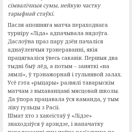
сімвалічныя сумы, нейкую частку
тарыфнай стаўкі.
Пасля апошняга матча пераходнага
турніру «Ліда» адпачывала нядоўга.
Даслоўна праз пару дзён пачаліся
аднаўленчыя трэнераванні, якія
працягваліся ўвесь сакавік. Першыя два
тыдні быў лёд, а потым – заняткі «на
зямлі», ў трэнажорнай і гульнявой залах.
Усё гэта «рыцары» развялі таварыскім
матчам з выхаванцамі мясцовай школы.
Да ўпора працавала ўся каманда, у тым
ліку гульцы з Расіі.
Шмат хто з хакеістаў ў «Лідзе»
знаходзіўся ў арэндзе, і напачатку