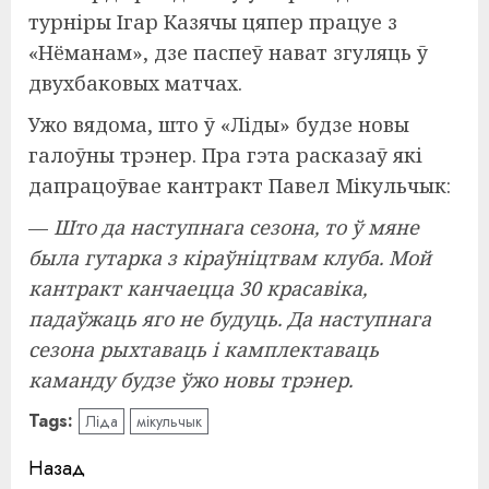
турніры Ігар Казячы цяпер працуе з
«Нёманам», дзе паспеў нават згуляць ў
двухбаковых матчах.
Ужо вядома, што ў «Ліды» будзе новы
галоўны трэнер. Пра гэта расказаў які
дапрацоўвае кантракт Павел Мікульчык:
—
Што да наступнага сезона, то ў мяне
была гутарка з кіраўніцтвам клуба. Мой
кантракт канчаецца 30 красавіка,
падаўжаць яго не будуць. Да наступнага
сезона рыхтаваць і камплектаваць
каманду будзе ўжо новы трэнер.
Tags:
Ліда
мікульчык
Навигация
Назад