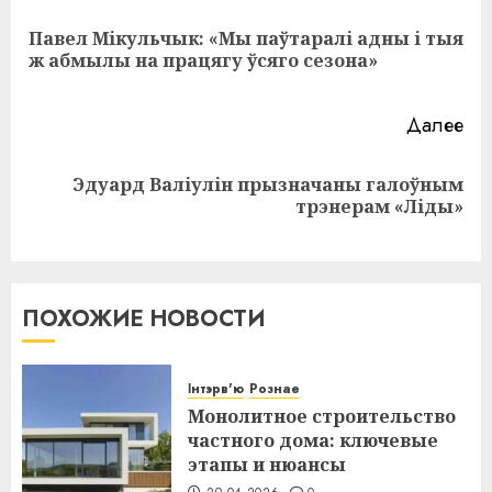
записи
Павел Мікульчык: «Мы паўтаралі адны і тыя
Пр
ж абмылы на працягу ўсяго сезона»
за
Далее
Эдуард Валіулін прызначаны галоўным
Следующая
трэнерам «Ліды»
запись:
ПОХОЖИЕ НОВОСТИ
Інтэрв'ю
Рознае
Монолитное строительство
частного дома: ключевые
этапы и нюансы