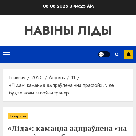
Перейти
08.08.2026
3:44:26 AM
к
содержимому
НАВІНЫ ЛІДЫ
Основное
меню
Главная
2020
Апрель
11
«Ліда»: каманда адпраўлена «на прастой», у яе
будзе новы галоўны трэнер
Інтэрв'ю
«Ліда»: каманда адпраўлена «на