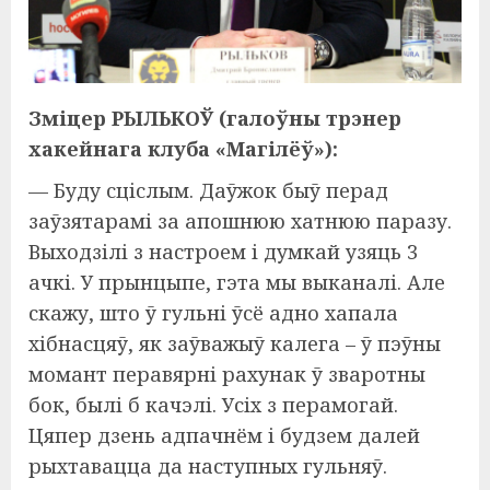
Зміцер РЫЛЬКОЎ (галоўны трэнер
хакейнага клуба «Магілёў»):
— Буду сціслым. Даўжок быў перад
заўзятарамі за апошнюю хатнюю паразу.
Выходзілі з настроем і думкай узяць 3
ачкі. У прынцыпе, гэта мы выканалі. Але
скажу, што ў гульні ўсё адно хапала
хібнасцяў, як заўважыў калега – ў пэўны
момант перавярні рахунак ў зваротны
бок, былі б качэлі. Усіх з перамогай.
Цяпер дзень адпачнём і будзем далей
рыхтавацца да наступных гульняў.