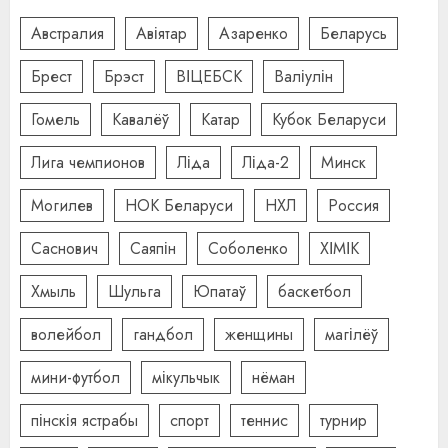
Австралия
Авіятар
Азаренко
Беларусь
Брест
Брэст
ВІЦЕБСК
Валіулін
Гомель
Кавалёў
Катар
Кубок Беларуси
Лига чемпионов
Ліда
Ліда-2
Минск
Могилев
НОК Беларуси
НХЛ
Россия
Саснович
Саяпін
Соболенко
ХІМІК
Хмыль
Шульга
Юпатаў
баскетбол
волейбол
гандбол
женщины
магілёў
мини-футбол
мікульчык
нёман
пінскія ястрабы
спорт
теннис
турнир