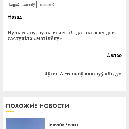
Tags:
магілёў
рылькоў
Навигация
Назад
записи
Нуль галоў, нуль ачкоў. «Ліда» на выездзе
Пр
саступіла «Магілёву»
за
Далее
Следующая
Яўген Астанкоў пакінуў «Ліду»
запись:
ПОХОЖИЕ НОВОСТИ
Інтэрв'ю
Рознае