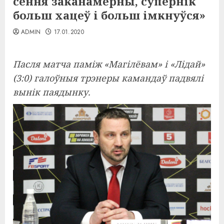
сёння заканамерны, супернік
больш хацеў і больш імкнуўся»
ADMIN
17.01.2020
Пасля матча паміж «Магілёвам» і «Лідай»
(3:0) галоўныя трэнеры камандаў падвялі
вынік паядынку.