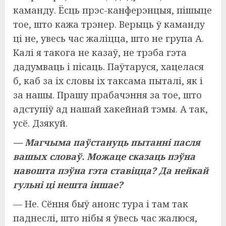
каманду. Ёсць прэс-канферэнцыя, пішыце
тое, што кажа трэнер. Верыць ў каманду
ці не, увесь час жаліцца, што не група А.
Калі я такога не казаў, не трэба гэта
дадумваць і пісаць. Паўтаруся, хацелася
б, каб за іх словы іх таксама пыталі, як і
за нашы. Прашу прабачэння за тое, што
адступіў ад нашай хакейнай тэмы. А так,
усё. Дзякуй.
— Магчыма паўстануць пытанні пасля
вашых словаў. Можаце сказаць пэўна
навошта пэўна гэта ставіцца? Да нейкай
гульні ці нешта іншае?
— Не. Сёння быў анонс тура і там так
паднеслі, што нібы я ўвесь час жалюся,