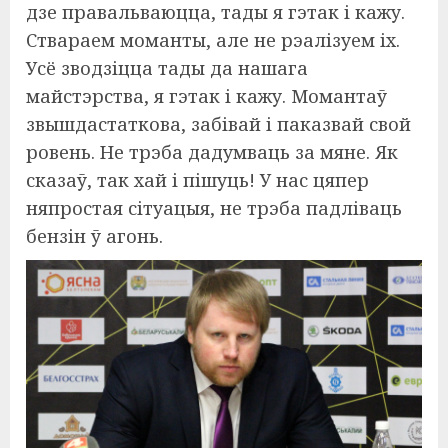
дзе правальваюцца, тады я гэтак і кажу.
Ствараем моманты, але не рэалізуем іх.
Усё зводзіцца тады да нашага
майстэрства, я гэтак і кажу. Момантаў
звышдастаткова, забівай і паказвай свой
ровень. Не трэба дадумваць за мяне. Як
сказаў, так хай і пішуць! У нас цяпер
няпростая сітуацыя, не трэба падліваць
бензін ў агонь.