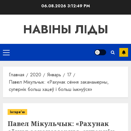
Перейти
06.08.2026
3:12:50 PM
к
содержимому
НАВІНЫ ЛІДЫ
Основное
меню
Главная
2020
Январь
17
Павел Мікульчык: «Рахунак сёння заканамерны,
супернік больш хацеў і больш імкнуўся»
Інтэрв'ю
Павел Мікульчык: «Рахунак