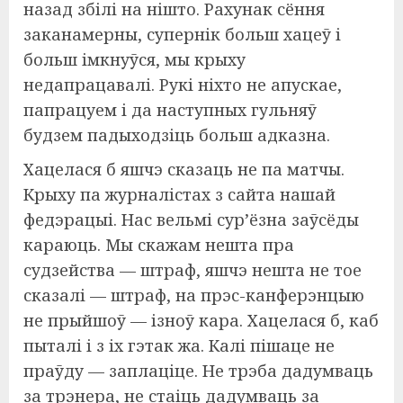
назад збілі на нішто. Рахунак сёння
заканамерны, супернік больш хацеў і
больш імкнуўся, мы крыху
недапрацавалі. Рукі ніхто не апускае,
папрацуем і да наступных гульняў
будзем падыходзіць больш адказна.
Хацелася б яшчэ сказаць не па матчы.
Крыху па журналістах з сайта нашай
федэрацыі. Нас вельмі сур’ёзна заўсёды
караюць. Мы скажам нешта пра
судзейства — штраф, яшчэ нешта не тое
сказалі — штраф, на прэс-канферэнцыю
не прыйшоў — ізноў кара. Хацелася б, каб
пыталі і з іх гэтак жа. Калі пішаце не
праўду — заплаціце. Не трэба дадумваць
за трэнера, не стаіць дадумваць за