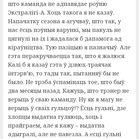
што каманда не адпавядае роўню
Экстралігі-А. Хоць такога я не казаў.
Напачатку сезона я агучваў, што так, у
нас ёсць пэўныя варункі, мы пакуль не
цягнулі на іх і жадалася б дапамога ад
кіраўніцтва. Тую пазіцыю я пазначыў. Але
гэта перакручваецца так, што я жалюся.
Калі б я казаў гэта ў дзвюх-траячак
інтэрв’ю, то тады так, пытанняў бы не
было. Не трэба ўспамінаць тое, што быў
два месяцы назад. Кажуць, што трэнер не
верыць ў сваю каманду. Ну як я магу не
верыць ў сваіх гульцоў!? Ёсць гульні, дзе
хлопцы выдатна гуляюць, хоць і
прайграем, але я кажу – выдатна
адыгралі, але не павезла. А есці гульні