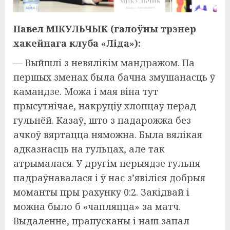
Павел МІКУЛЬЧЫК (галоўны трэнер
хакейнага клуба «Ліда»):
— Выйшлі з невялікім мандражом. Па
першых зменах была бачна змушанасць ў
камандзе. Можа і мая віна тут
прысутнічае, накруціў хлопцаў перад
гульнёй. Казаў, што з падарожжа без
ачкоў вяртацца няможна. Была вялікая
адказнасць на гульцах, але так
атрымалася. У другім перыядзе гульня
падраўнавалася і ў нас з’явіліся добрыя
моманты пры рахунку 0:2. Закідвай і
можна было б «чапляцца» за матч.
Выдаленне, прапусканы і наш запал