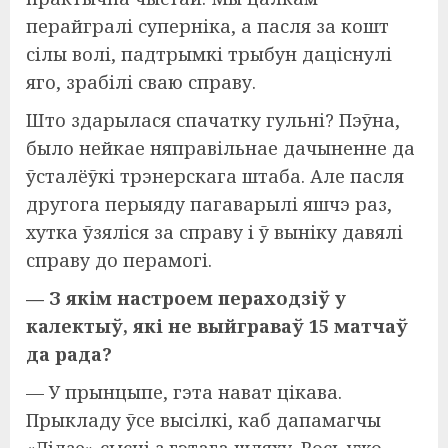
перайгралі суперніка, а пасля за кошт
сілы волі, падтрымкі трыбун даціснулі
яго, зрабілі сваю справу.
Што здарылася спачатку гульні? Пэўна,
было нейкае няправільнае дачыненне да
ўсталёўкі трэнерскага штаба. Але пасля
другога перыяду пагаварылі яшчэ раз,
хутка ўзяліся за справу і ў выніку давялі
справу до перамогі.
— З якім настроем пераходзіў у
калектыў, які не выйграваў 15 матчаў
да рада?
— У прынцыпе, гэта нават цікава.
Прыкладу ўсе высілкі, каб дапамагчы