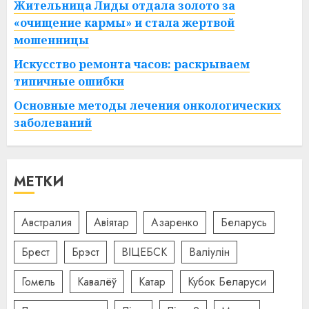
Жительница Лиды отдала золото за
«очищение кармы» и стала жертвой
мошенницы
Искусство ремонта часов: раскрываем
типичные ошибки
Основные методы лечения онкологических
заболеваний
МЕТКИ
Австралия
Авіятар
Азаренко
Беларусь
Брест
Брэст
ВІЦЕБСК
Валіулін
Гомель
Кавалёў
Катар
Кубок Беларуси