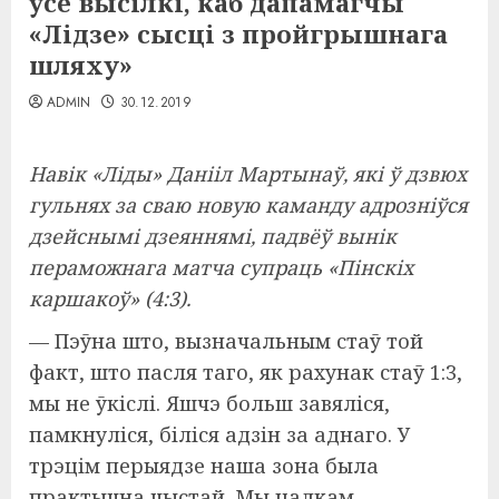
ўсе высілкі, каб дапамагчы
«Лідзе» сысці з пройгрышнага
шляху»
ADMIN
30.12.2019
Навік «Ліды» Данііл Мартынаў, які ў дзвюх
гульнях за сваю новую каманду адрозніўся
дзейснымі дзеяннямі, падвёў вынік
пераможнага матча супраць «Пінскіх
каршакоў» (4:3).
— Пэўна што, вызначальным стаў той
факт, што пасля таго, як рахунак стаў 1:3,
мы не ўкіслі. Яшчэ больш завяліся,
памкнуліся, біліся адзін за аднаго. У
трэцім перыядзе наша зона была
практычна чыстай. Мы цалкам