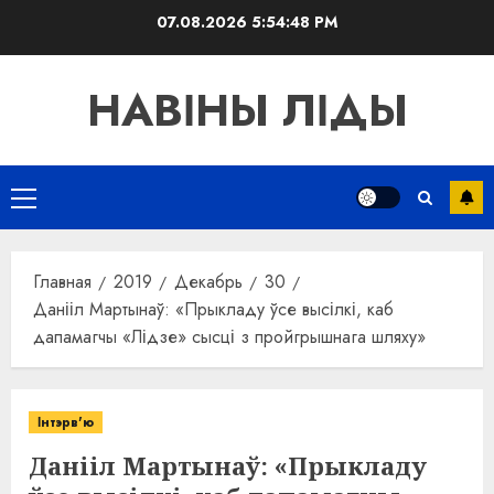
Перейти
07.08.2026
5:54:48 PM
к
содержимому
НАВІНЫ ЛІДЫ
Основное
меню
Главная
2019
Декабрь
30
Данііл Мартынаў: «Прыкладу ўсе высілкі, каб
дапамагчы «Лідзе» сысці з пройгрышнага шляху»
Інтэрв'ю
Данііл Мартынаў: «Прыкладу