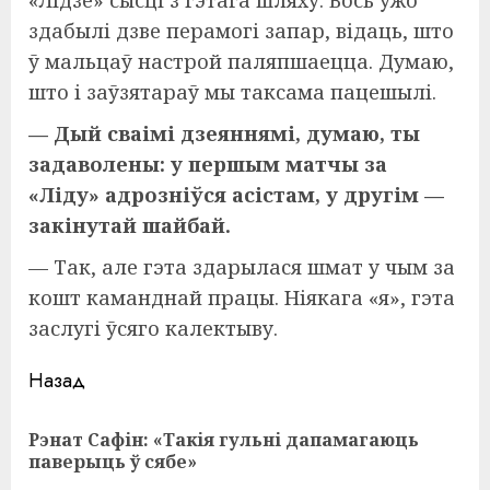
«Лідзе» сысці з гэтага шляху. Вось ужо
здабылі дзве перамогі запар, відаць, што
ў мальцаў настрой паляпшаецца. Думаю,
што і заўзятараў мы таксама пацешылі.
— Дый сваімі дзеяннямі, думаю, ты
задаволены: у першым матчы за
«Ліду» адрозніўся асістам, у другім —
закінутай шайбай.
— Так, але гэта здарылася шмат у чым за
кошт каманднай працы. Ніякага «я», гэта
заслугі ўсяго калектыву.
Навигация
Назад
записи
Рэнат Сафін: «Такія гульні дапамагаюць
Пр
паверыць ў сябе»
за