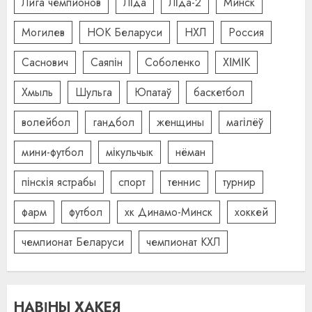
Лига чемпионов
Ліда
Ліда-2
Минск
Могилев
НОК Беларуси
НХЛ
Россия
Саснович
Саяпін
Соболенко
ХІМІК
Хмыль
Шульга
Юпатаў
баскетбол
волейбол
гандбол
женщины
магілёў
мини-футбол
мікульчык
нёман
пінскія ястрабы
спорт
теннис
турнир
фарм
футбол
хк Динамо-Минск
хоккей
чемпионат Беларуси
чемпионат КХЛ
НАВІНЫ ХАКЕЯ