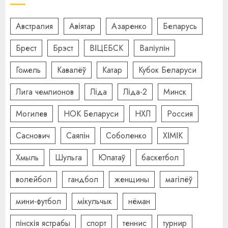
Австралия
Авіятар
Азаренко
Беларусь
Брест
Брэст
ВІЦЕБСК
Валіулін
Гомель
Кавалёў
Катар
Кубок Беларуси
Лига чемпионов
Ліда
Ліда-2
Минск
Могилев
НОК Беларуси
НХЛ
Россия
Саснович
Саяпін
Соболенко
ХІМІК
Хмыль
Шульга
Юпатаў
баскетбол
волейбол
гандбол
женщины
магілёў
мини-футбол
мікульчык
нёман
пінскія ястрабы
спорт
теннис
турнир