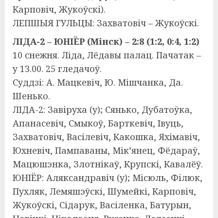
Карповіч, Жукоўскі).
ЛЕПШЫЯ ГУЛЬЦЫ: Захватовіч – Жукоўскі.
ЛІДА-2 – ЮНІЁР (Мінск) – 2:8 (1:2, 0:4, 1:2)
10 снежня. Ліда, Лёдавы палац. Пачатак –
у 13.00. 25 гледачоў.
Суддзі: А. Мацкевіч, Ю. Мішчанка, Да.
Шенько.
ЛІДА-2: Завіруха (у); Сянько, Дубатоўка,
Апанасевіч, Смыкоў, Барткевіч, Івуць,
Захватовіч, Васілевіч, Какошка, Яхімавіч,
Юхневіч, Пампаваны, Мік’янец, Фёдараў,
Мацюшэнка, Злотнікаў, Крупскі, Кавалёў.
ЮНІЁР: Аляксандравіч (у); Місюль, Філюк,
Пухляк, Лемяшэўскі, Шумейкі, Карповіч,
Жукоўскі, Сідарук, Васіленка, Батурын,