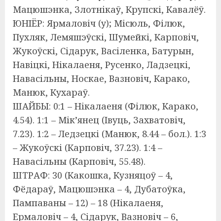
Мацюшэнка, Злотнікаў, Крупскі, Кавалёў.
ЮНІЁР: Ярмаловіч (у); Місюль, Філюк,
Пухляк, Лемяшэўскі, Шумейкі, Карповіч,
Жукоўскі, Сідарук, Васіленка, Батурын,
Навіцкі, Нікалаеня, Русенко, Ладзецкі,
Навасільны, Носкае, Вазновіч, Карако,
Манюк, Кухараў.
ШАЙБЫ: 0:1 – Нікалаеня (Філюк, Карако,
4.54). 1:1 – Мік’янец (Івуць, Захватовіч,
7.23). 1:2 – Ледзецкі (Манюк, 8.44 – бол.). 1:3
– Жукоўскі (Карповіч, 37.23). 1:4 –
Навасільны (Карповіч, 55.48).
ШТРАФ: 30 (Какошка, Кузняцоў – 4,
Фёдараў, Мацюшэнка – 4, Дубатоўка,
Пампаваны – 12) – 18 (Нікалаеня,
Ермаловіч – 4, Сідарук, Вазновіч – 6,