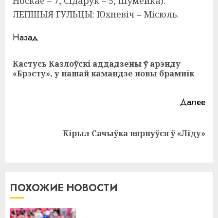
Носкае – 7, Сідарук – 5, Шумейка).
ЛЕПШЫЯ ГУЛЬЦЫ: Юхневіч – Місюль.
Навигация
Назад
записи
Кастусь Казлоўскі аддадзены ў арэнду
Пр
«Брэсту», у нашай камандзе новы брамнік
за
Далее
Следующая
Кірыл Сачыўка вярнуўся ў «Ліду»
запись:
ПОХОЖИЕ НОВОСТИ