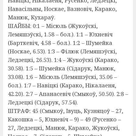
Навіцкі, Нікалаеня, Русенко, Ледзецкі,
Навасільны, Носкае, Вазновіч, Карако,
Манюк, Кухараў.
ШАЙБЫ: 0:1 – Місюль (Жукоўскі,
Лемяшэўскі, 1.58 – бол.). 1:1 – Юхневіч
(Барткевіч, 4.58 – бол.). 1:2 – Шумейка
(Носкае, 6.53). 1:3 – Філюк (Лемяшэўскі,
Ледзецкі, 26.53). 1:4 – Жукоўскі (Карако,
30.58). 1:5 – Шумейка (Сідарук, Манюк,
33.08). 1:6 – Місюль (Лемяшэўскі, 35.06 –
бол.). 1:7 – Навіцкі (Карако, Нікалаеня,
42.20). 2:7 – Апанасевіч (Смыкоў, 50.50). 2:8 –
Ледзецкі (Сідарук, 57.54).
ШТРАФ: 45 (Смыкоў, Івуць, Кузняцоў – 27,
Какошка – 5, Юхневіч – 9) – 49 (Русенко –
27, Ледзецкі, Манюк, Карако, Жукоўскі,