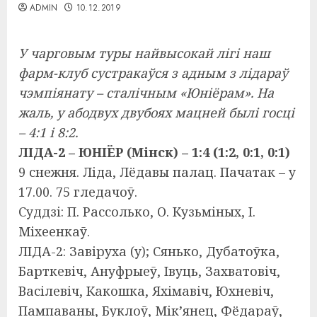
ADMIN
10.12.2019
У чарговым туры найвысокай лігі наш
фарм-клуб сустракаўся з адным з лідараў
чэмпіянату – сталічным «Юніёрам». На
жаль, у абодвух двубоях мацней былі госці
– 4:1 і 8:2.
ЛІДА-2 – ЮНІЁР (Мінск) – 1:4 (1:2, 0:1, 0:1)
9 снежня. Ліда, Лёдавы палац. Пачатак – у
17.00. 75 гледачоў.
Суддзі: П. Рассолько, О. Кузьміных, І.
Міхеенкаў.
ЛІДА-2: Завіруха (у); Сянько, Дубатоўка,
Барткевіч, Ануфрыеў, Івуць, Захватовіч,
Васілевіч, Какошка, Яхімавіч, Юхневіч,
Пампаваны, Буклоў, Мік’янец, Фёдараў,