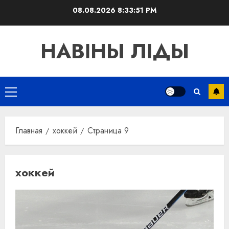
Перейти
08.08.2026
8:33:53 PM
к
содержимому
НАВІНЫ ЛІДЫ
Основное
меню
Главная
хоккей
Страница 9
хоккей