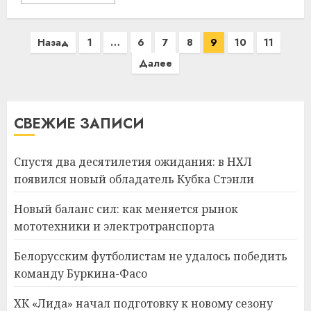
Пагинация
Назад
1
…
6
7
8
9
10
11
записей
Далее
СВЕЖИЕ ЗАПИСИ
Спустя два десятилетия ожидания: в НХЛ
появился новый обладатель Кубка Стэнли
Новый баланс сил: как меняется рынок
мототехники и электротранспорта
Белорусским футболистам не удалось победить
команду Буркина-Фасо
ХК «Лида» начал подготовку к новому сезону