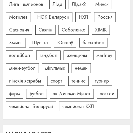
Лига чемпионов
Ліда
Ліда-2
Минск
Могилев
НОК Беларуси
НХЛ
Россия
Саснович
Саяпін
Соболенко
ХІМІК
Хмыль
Шульга
Юпатаў
баскетбол
волейбол
гандбол
женщины
магілёў
мини-футбол
мікульчык
нёман
пінскія ястрабы
спорт
теннис
турнир
фарм
футбол
хк Динамо-Минск
хоккей
чемпионат Беларуси
чемпионат КХЛ