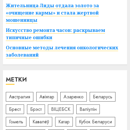
Жительница Лиды отдала золото за
«очищение кармы» и стала жертвой
мошенницы
Искусство ремонта часов: раскрываем
типичные ошибки
Основные методы лечения онкологических
заболеваний
МЕТКИ
Австралия
Авіятар
Азаренко
Беларусь
Брест
Брэст
ВІЦЕБСК
Валіулін
Гомель
Кавалёў
Катар
Кубок Беларуси