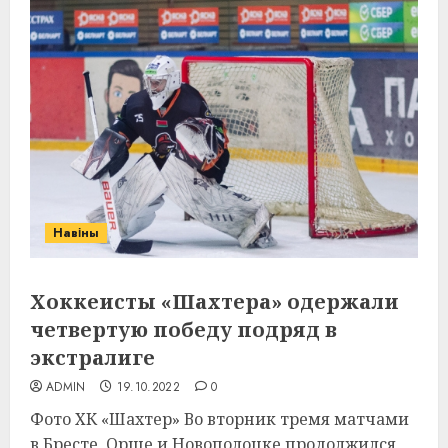
Навіны
Хоккеисты «Шахтера» одержали
четвертую победу подряд в
экстралиге
ADMIN
19.10.2022
0
Фото ХК «Шахтер» Во вторник тремя матчами
в Бресте, Орше и Новополоцке продолжился