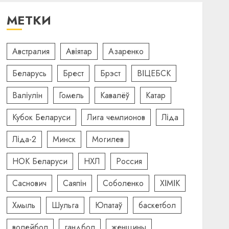
МЕТКИ
Австралия
Авіятар
Азаренко
Беларусь
Брест
Брэст
ВІЦЕБСК
Валіулін
Гомель
Кавалёў
Катар
Кубок Беларуси
Лига чемпионов
Ліда
Ліда-2
Минск
Могилев
НОК Беларуси
НХЛ
Россия
Саснович
Саяпін
Соболенко
ХІМІК
Хмыль
Шульга
Юпатаў
баскетбол
волейбол
гандбол
женщины