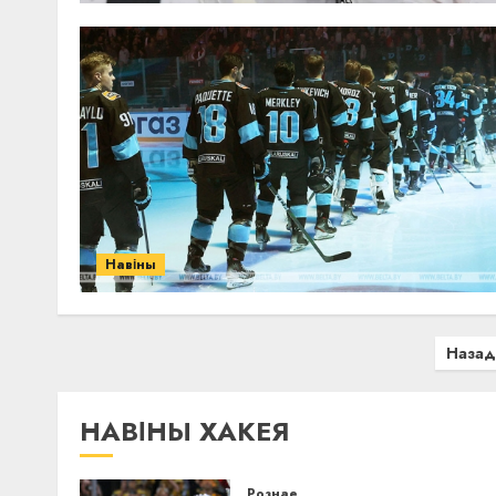
Навіны
Пагинация
Назад
записей
НАВІНЫ ХАКЕЯ
Рознае