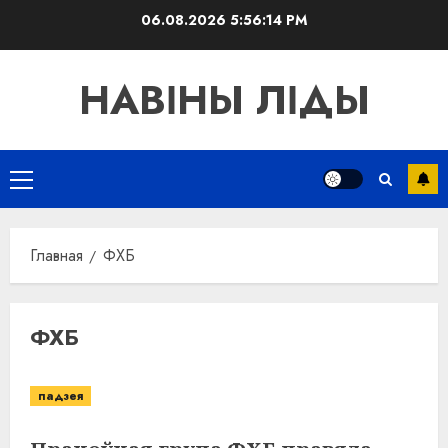
Перейти
06.08.2026
5:56:14 PM
к
содержимому
НАВІНЫ ЛІДЫ
Основное
меню
Главная
ФХБ
ФХБ
падзея