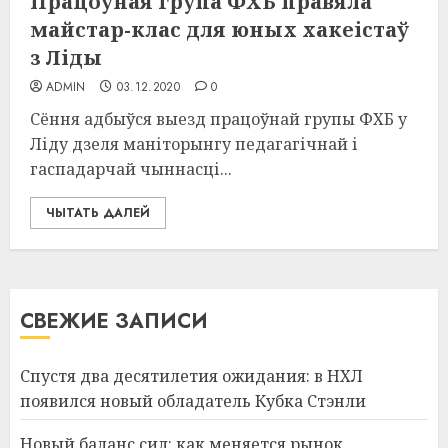
Працоўная група ФХБ правяла
майстар-клас для юных хакеістаў
з Ліды
ADMIN
03.12.2020
0
Сёння адбыўся выезд працоўнай групы ФХБ у
Ліду дзеля маніторынгу педагагічнай і
гаспадарчай чыннасці...
ЧЫТАТЬ ДАЛЕЙ
СВЕЖИЕ ЗАПИСИ
Спустя два десятилетия ожидания: в НХЛ
появился новый обладатель Кубка Стэнли
Новый баланс сил: как меняется рынок