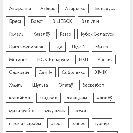
Австралия
Авіятар
Азаренко
Беларусь
Брест
Брэст
ВІЦЕБСК
Валіулін
Гомель
Кавалёў
Катар
Кубок Беларуси
Лига чемпионов
Ліда
Ліда-2
Минск
Могилев
НОК Беларуси
НХЛ
Россия
Саснович
Саяпін
Соболенко
ХІМІК
Хмыль
Шульга
Юпатаў
баскетбол
волейбол
гандбол
женщины
магілёў
мини-футбол
мікульчык
нёман
пінскія ястрабы
спорт
теннис
турнир