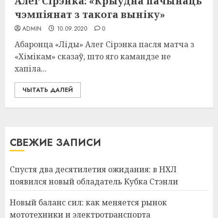
Алег Сірэнка: «Крыўдна пачынаць
чэмпіянат з такога выніку»
ADMIN
10.09.2020
0
Абаронца «Ліды» Алег Сірэнка пасля матча з
«Хімікам» сказаў, што яго камандзе не
хапіла...
ЧЫТАТЬ ДАЛЕЙ
СВЕЖИЕ ЗАПИСИ
Спустя два десятилетия ожидания: в НХЛ
появился новый обладатель Кубка Стэнли
Новый баланс сил: как меняется рынок
мототехники и электротранспорта