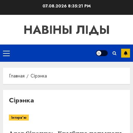
Перейти
07.08.2026
8:35:21 PM
к
содержимому
НАВІНЫ ЛІДЫ
Основное
меню
Главная
Сірэнка
Сірэнка
Інтэрв'ю