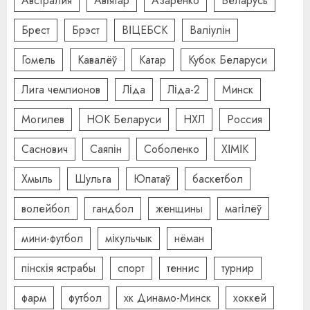
Австралия
Авіятар
Азаренко
Беларусь
Брест
Брэст
ВІЦЕБСК
Валіулін
Гомель
Кавалёў
Катар
Кубок Беларуси
Лига чемпионов
Ліда
Ліда-2
Минск
Могилев
НОК Беларуси
НХЛ
Россия
Саснович
Саяпін
Соболенко
ХІМІК
Хмыль
Шульга
Юпатаў
баскетбол
волейбол
гандбол
женщины
магілёў
мини-футбол
мікульчык
нёман
пінскія ястрабы
спорт
теннис
турнир
фарм
футбол
хк Динамо-Минск
хоккей