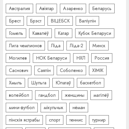
Австралия
Авіятар
Азаренко
Беларусь
Брест
Брэст
ВІЦЕБСК
Валіулін
Гомель
Кавалёў
Катар
Кубок Беларуси
Лига чемпионов
Ліда
Ліда-2
Минск
Могилев
НОК Беларуси
НХЛ
Россия
Саснович
Саяпін
Соболенко
ХІМІК
Хмыль
Шульга
Юпатаў
баскетбол
волейбол
гандбол
женщины
магілёў
мини-футбол
мікульчык
нёман
пінскія ястрабы
спорт
теннис
турнир