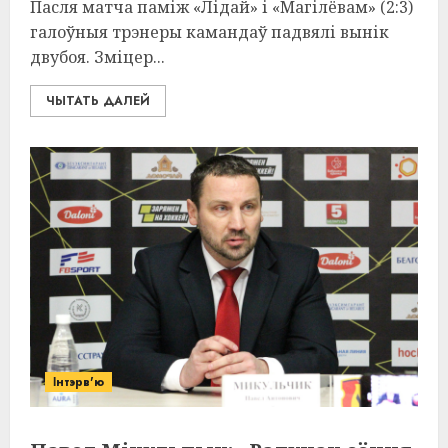
Пасля матча паміж «Лідай» і «Магілёвам» (2:3)
галоўныя трэнеры камандаў падвялі вынік
двубоя. Зміцер...
ЧЫТАТЬ ДАЛЕЙ
Інтэрв'ю