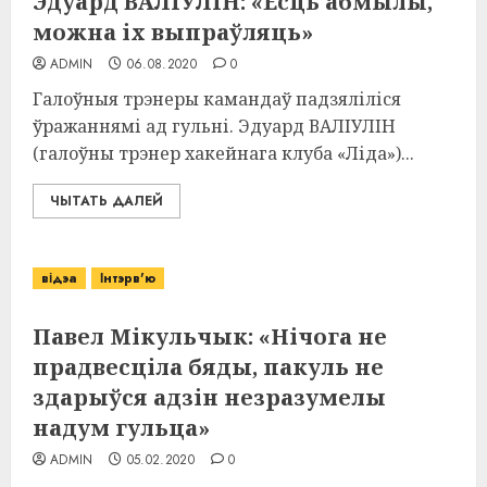
Эдуард ВАЛІУЛІН: «Ёсць абмылы,
можна іх выпраўляць»
ADMIN
06.08.2020
0
Галоўныя трэнеры камандаў падзяліліся
ўражаннямі ад гульні. Эдуард ВАЛІУЛІН
(галоўны трэнер хакейнага клуба «Ліда»)...
ЧЫТАТЬ ДАЛЕЙ
відэа
Інтэрв'ю
Павел Мікульчык: «Нічога не
прадвесціла бяды, пакуль не
здарыўся адзін незразумелы
надум гульца»
ADMIN
05.02.2020
0