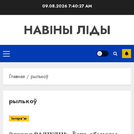
Перейти
09.08.2026
7:40:27 AM
к
содержимому
НАВІНЫ ЛІДЫ
Основное
меню
Главная
рылькоў
рылькоў
Інтэрв'ю