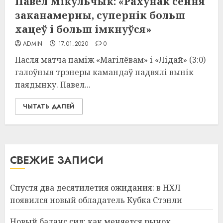
Павел Мікульчык: «Рахунак сёння
заканамерны, супернік больш
хацеў і больш імкнуўся»
ADMIN
17.01.2020
0
Пасля матча паміж «Магілёвам» і «Лідай» (3:0)
галоўныя трэнеры камандаў падвялі вынік
паядынку. Павел...
ЧЫТАТЬ ДАЛЕЙ
СВЕЖИЕ ЗАПИСИ
Спустя два десятилетия ожидания: в НХЛ
появился новый обладатель Кубка Стэнли
Новый баланс сил: как меняется рынок